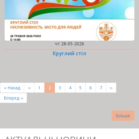
чт 28-05-2026
Круглий стіл
РОЗБИВКА
НА
Перша
« Назад
Попередня
‹‹
Page
1
Поточна
2
Page
3
Page
4
Page
5
Page
6
Page
7
Наступна
››
СТОРІНКИ
сторінка
сторінка
сторінка
сторінка
Остання
Вперед ››
сторінка
Більше