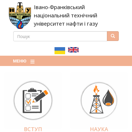
Перейти
Івано-Франківський
до
основного
національний технічний
вмісту
університет нафти і газу
ПОШУК
Пошук
ПОШУКОВА
ФОРМА
МЕНЮ
ВСТУП
НАУКА