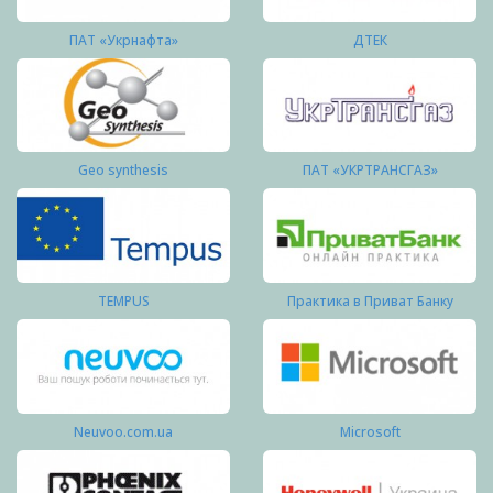
ПАТ «Укрнафта»
ДТЕК
Geo synthesis
ПАТ «УКРТРАНСГАЗ»
TEMPUS
Практика в Приват Банку
Neuvoo.com.ua
Microsoft