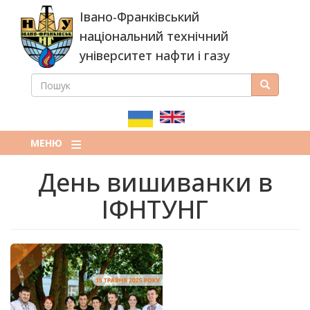
Перейти
Івано-Франківський
до
основного
національний технічний
вмісту
університет нафти і газу
ПОШУК
Пошук
ПОШУКОВА
ФОРМА
МЕНЮ
День вишиванки в
ІФНТУНГ