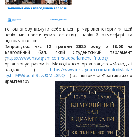
Готові знову відчути себе в центрі чарівної історії? ✨ Цей
вечір ми присвячуємо естетиці, чарівній атмосфері та
підтримці воїнів.
Запрошуємо вас
12 травня 2025 року о 16.00
на
Благодійний бал, який Студентський парламент
(
https://www.instagram.com/studparlament_ifntuog/
)
організовує разом із Молодіжною організацією «Молодь і
влада» (
https://www.instagram.com/molodivlada?
igsh=MWdodnR3dzU0Mjc0NQ==
) за підтримки Франківського
драмтеатру