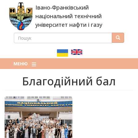
Перейти
Івано-Франківський
до
основного
національний технічний
вмісту
університет нафти і газу
ПОШУК
Пошук
ПОШУКОВА
ФОРМА
МЕНЮ
Благодійний бал