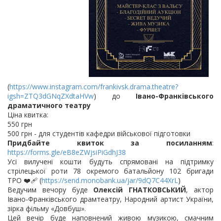
(
https://www.instagram.com/frankivsk.drama.theatre?
igsh=ZTQ3dGNqZXdtaHVw
) до
Івано-Франківського
драматичного театру
Ціна квитка:
550 грн
500 грн - для студентів кафедри військової підготовки
Придбайте квиток за посиланням
:
https://forms.gle/eB8eZWjsiPiGdhJ38
Усі вилучені кошти будуть спрямовані на підтримку
стрілецької роти 78 окремого батальйону 102 бригади
ТРО ❤️‍🩹 (
https://send.monobank.ua/jar/9dQ7C44XrL
)
Ведучим вечору буде
Олексій ГНАТКОВСЬКИЙ
, актор
Івано-Франківського драмтеатру, Народний артист України,
зірка фільму «Довбуш».
Цей вечір буде наповнений живою музикою, смачним