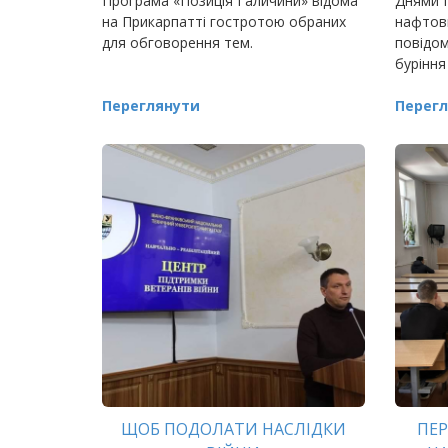
Програма «Позиція Галичини» відома
Днями 
на Прикарпатті гостротою обраних
нафтови
для обговорення тем.
повідом
буріння
Переглянути
Перегл
ЩОБ ПОДОЛАТИ НАСЛІДКИ
ПЕР