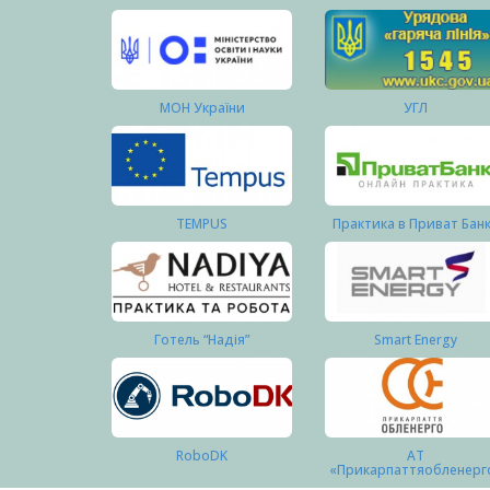
МОН України
УГЛ
TEMPUS
Практика в Приват Бан
Готель “Надія”
Smart Energy
RoboDK
АТ
«Прикарпаттяобленерг