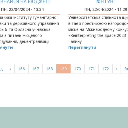
ВЧАЙСЯ НА БЮДЖЕТІ!
ІФНТУНГ
ПН, 22/04/2024 - 13:34
ПН, 22/04/2024 - 11:29
а базі Інституту гуманітарної
Університетська спільнота щ
вки та державного управління
вітає з престижною нагородою
сь 6-та Обласна учнівська
місце на Міжнародному конкур
да з питань місцевого
«Reinterpreting the Space 2023
дування, децентралізації
Галину
а публічного у
янути
Переглянути
а
ад
Попередня
‹
Page
166
Page
167
Page
168
Поточна
169
Page
170
Page
171
Page
172
Насту
›
О
В
ка
сторінка
сторінка
сторі
с