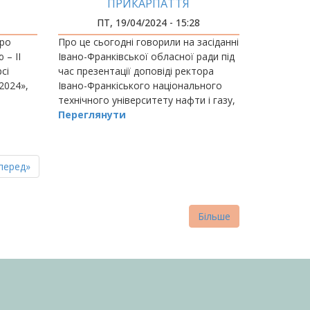
ПРИКАРПАТТЯ
ПТ, 19/04/2024 - 15:28
иро
Про це сьогодні говорили на засіданні
 – II
Івано-Франківської обласної ради під
сі
час презентації доповіді ректора
-2024»,
Івано-Франкіського національного
технічного університету нафти і газу,
проф.
Переглянути
пна
стання
перед»
нка
торінка
Більше