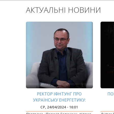
АКТУАЛЬНІ НОВИНИ
РЕКТОР ІФНТУНГ ПРО
ПО
УКРАЇНСЬКУ ЕНЕРГЕТИКУ:
ДУМКА ФАХІВЦЯ
СР, 24/04/2024 - 16:01