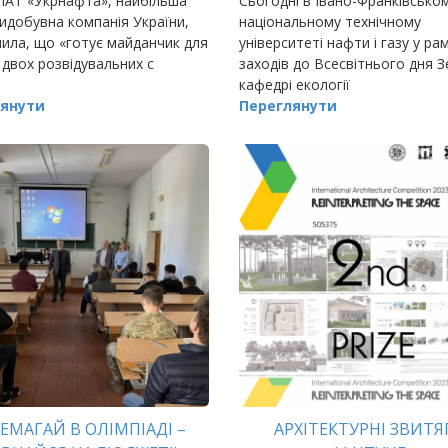
ПАТ «Укрнафта», найбільша
Сьогодні в Івано-Франківсько
добувна компанія України,
національному технічному
ила, що «готує майданчик для
університеті нафти і газу у ра
 двох розвідувальних с
заходів до Всесвітнього дня З
кафедрі екології
янути
Переглянути
ЕМАГАЙ В ОЛІМПІАДІ –
АРХІТЕКТУРНІ ЗВИТЯ