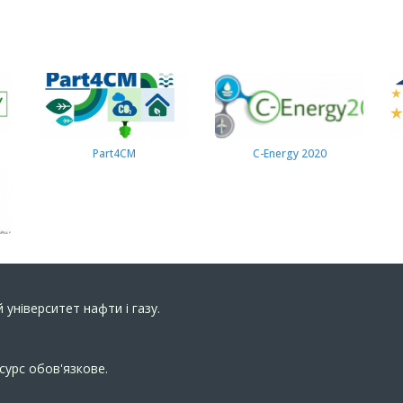
Part4СМ
C-Energy 2020
 університет нафти і газу.
сурс обов'язкове.