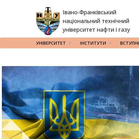
Перейти
Івано-Франківський
до
основного
національний технічний
вмісту
університет нафти і газу
УНІВЕРСИТЕТ
ІНСТИТУТИ
ВСТУПН