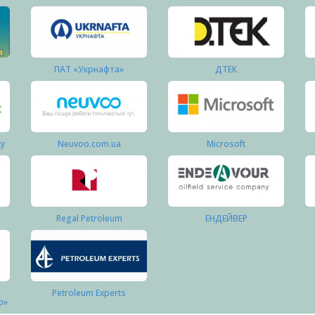
ПАТ «Укрнафта»
ДТЕК
ку
Neuvoo.com.ua
Microsoft
Regal Petroleum
ЕНДЕЙВЕР
Petroleum Experts
о»