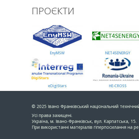
ПРОЄКТИ
EnyMSW
NET4SENERGY
eDigiStars
HE-CROSS
© 2025
Івано Франківський національний технічний
Усi права захищенi.
Україна, м. Івано-Франківськ, вул. Карпатська, 15.
При використанні матеріалів гіперпосилання на ре