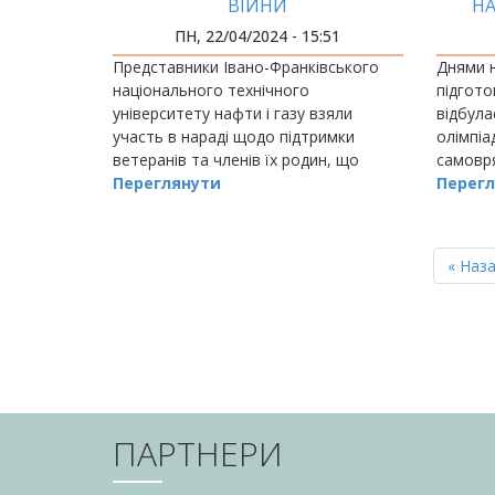
ВІЙНИ
НА
ПН, 22/04/2024 - 15:51
Представники Івано-Франківського
Днями н
національного технічного
підгото
університету нафти і газу взяли
відбула
участь в нараді щодо підтримки
олімпіа
ветеранів та членів їх родин, що
самовря
відбулась в Івано-Франківській ОВА.
Переглянути
влади т
Перегл
РОЗБИВКА
НА
Перш
« Наз
СТОРІНКИ
сторін
ПАРТНЕРИ