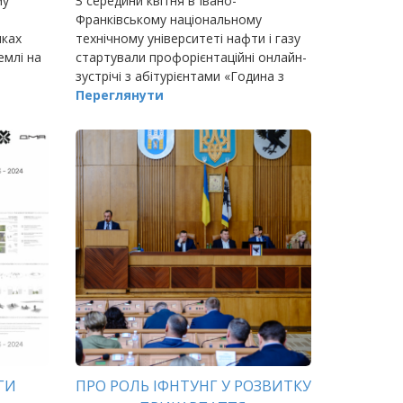
му
З середини квітня в Івано-
Франківському національному
мках
технічному університеті нафти і газу
емлі на
стартували профорієнтаційні онлайн-
зустрічі з абітурієнтами «Година з
директором», які відбуватимуться
Переглянути
щопонеділка до 3 червня з 15.00 до
16.00.&nbs
ГИ
ПРО РОЛЬ ІФНТУНГ У РОЗВИТКУ