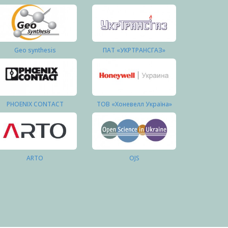
Geo synthesis
ПАТ «УКРТРАНСГАЗ»
PHOENIX CONTACT
ТОВ «Хоневелл Україна»
ARTO
OJS