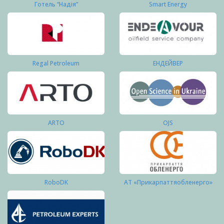
Готель “Надія”
Smart Energy
Regal Petroleum
ЕНДЕЙВЕР
ARTO
OJS
RoboDK
АТ «Прикарпаттяобленерго»