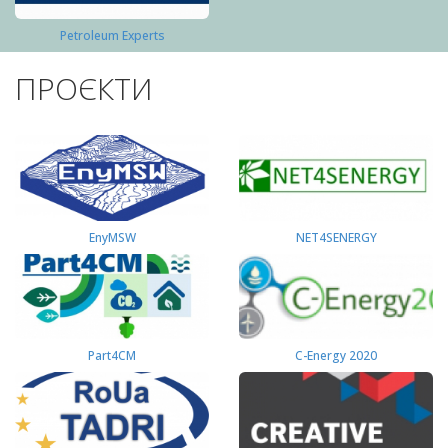
Petroleum Experts
ПРОЄКТИ
EnyMSW
NET4SENERGY
Part4СМ
C-Energy 2020