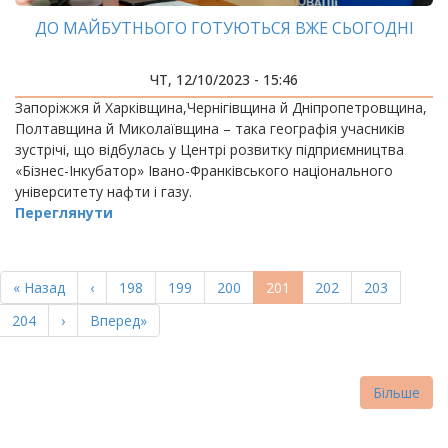
ДО МАЙБУТНЬОГО ГОТУЮТЬСЯ ВЖЕ СЬОГОДНІ
ЧТ, 12/10/2023 - 15:46
Запоріжжя й Харківщина,Чернігівщина й Дніпропетровщина,
Полтавщина й Миколаївщина – така географія учасників
зустрічі, що відбулась у Центрі розвитку підприємництва
«Бізнес-Інкубатор» Івано-Франківського національного
університету нафти і газу.
Переглянути
РОЗБИВКА
НА
Перша
« Назад
Попередня
‹
Page
198
Page
199
Page
200
Поточна
201
Page
202
Page
203
СТОРІНКИ
сторінка
сторінка
сторінка
Page
204
Наступна
›
Остання
Вперед»
сторінка
сторінка
Більше