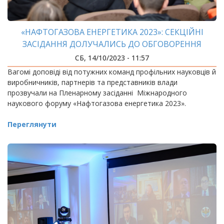
«НАФТОГАЗОВА ЕНЕРГЕТИКА 2023»: СЕКЦІЙНІ
ЗАСІДАННЯ ДОЛУЧАЛИСЬ ДО ОБГОВОРЕННЯ
ВАЖЛИВИХ ПИТАНЬ
СБ, 14/10/2023 - 11:57
Вагомі доповіді від потужних команд профільних науковців й
виробничників, партнерів та представників влади
прозвучали на Пленарному засіданні Міжнародного
наукового форуму «Нафтогазова енергетика 2023».
Переглянути