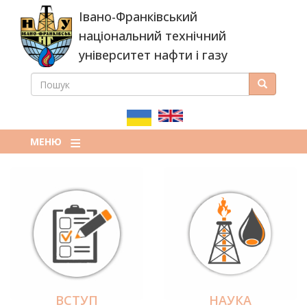
Перейти
Івано-Франківський
до
основного
національний технічний
вмісту
університет нафти і газу
ПОШУК
Пошук
ПОШУКОВА
ФОРМА
МЕНЮ
ВСТУП
НАУКА