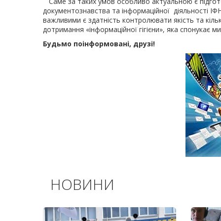
Саме за таких умов особливо актуальною є підгото
документознавства та інформаційної діяльності ІФ
важливими є здатність контролювати якість та кільк
дотримання «інформаційної гігієни», яка спонукає м
Будьмо поінформовані, друзі!
НОВИНИ