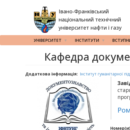
Перейти
Івано-Франківський
до
основного
національний технічний
вмісту
університет нафти і газу
УНІВЕРСИТЕТ
ІНСТИТУТИ
ВСТУПН
Кафедра докумен
Додаткова інформація
Інститут гуманітарної п
Заві
стар
прог
Ром
Номер(и)