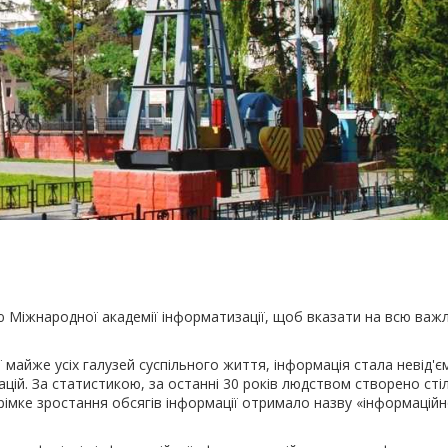
 Міжнародної академії інформатизації, щоб вказати на всю важл
 майже усіх галузей суспільного життя, інформація стала невід'
ацій. За статистикою, за останні 30 років людством створено сті
Стрімке зростання обсягів інформації отримало назву «інформацій