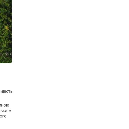
ивість
ємною
льки ж
ного