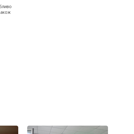
обливо
 також