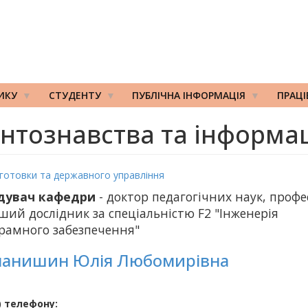
ИКУ
СТУДЕНТУ
ПУБЛІЧНА ІНФОРМАЦІЯ
ПРАЦ
тознавства та інформац
ідготовки та державного управління
дувач кафедри
- доктор педагогічних наук, профе
ший дослідник за спеціальністю F2 "Інженерія
рамного забезпечення"
анишин Юлія Любомирівна
 телефону: