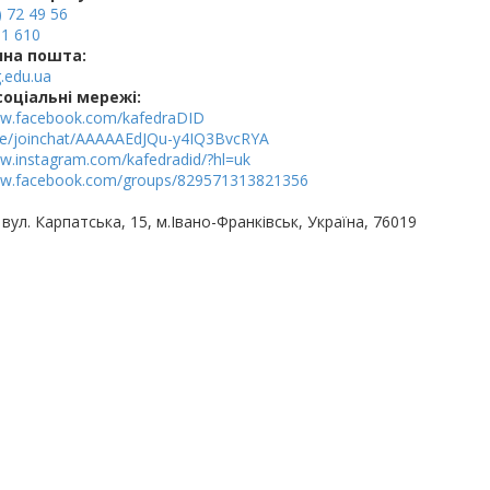
 72 49 56
11 610
нна пошта:
.edu.ua
соціальні мережі:
ww.facebook.com/kafedraDID
.me/joinchat/AAAAAEdJQu-y4IQ3BvcRYA
ww.instagram.com/kafedradid/?hl=uk
ww.facebook.com/groups/829571313821356
 вул. Карпатська, 15, м.Івано-Франківськ, Україна, 76019