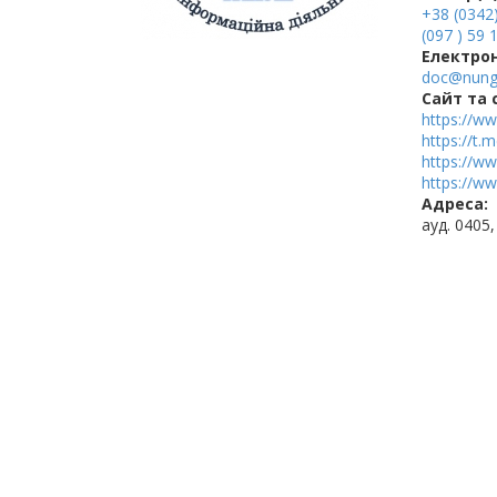
+38 (0342)
(097 ) 59 
Електро
doc@nung
Cайт та 
https://w
https://t
https://w
https://w
Адреса:
ауд. 0405,