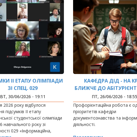
МКИ ІІ ЕТАПУ ОЛІМПІАДИ
КАФЕДРА ДІД - НА К
ЗІ СПЕЦ. 029
БЛИЖЧЕ ДО АБІТУРІЄНТІ
ВТ, 30/06/2026 - 19:11
ПТ, 26/06/2026 - 18:5
я 2026 року відбулося
Профорієнтаційна робота є од
я підсумків ІІ етапу
пріоритетів кафедри
нської студентської олімпіади
документознавства та інформ
6 навчального року зі
діяльності.
ності 029 «Інформаційна,