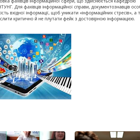
вка фахівців інформаційної сфери, що здійснюється кафедрою
НТУНГ. Для фахівців інформаційної справи, документознавців ос
ість вхідної інформації, щоб уникати «інформаційних стресів», а
ислити критично й не плутати фейк з достовірною інформацією.