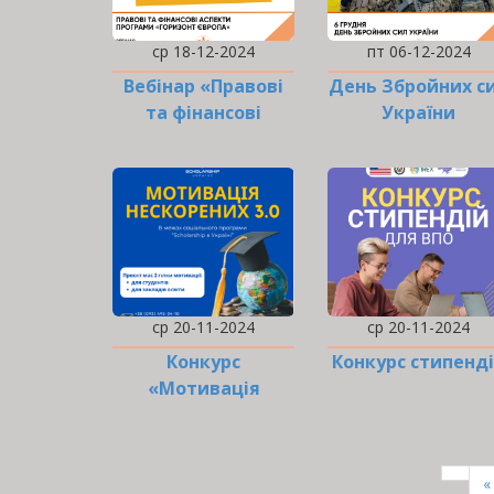
ср 18-12-2024
пт 06-12-2024
Вебінар «Правові
День Збройних с
та фінансові
України
аспекти програми
«…
ср 20-11-2024
ср 20-11-2024
Конкурс
Конкурс стипенд
«Мотивація
нескорених 3.0»
РОЗБИВКА
НА
П
«
СТОРІНКИ