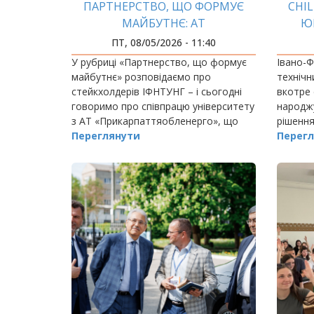
ПАРТНЕРСТВО, ЩО ФОРМУЄ
CHIL
МАЙБУТНЄ: АТ
Ю
«ПРИКАРПАТТЯОБЛЕНЕРГО»
ПТ, 08/05/2026 - 11:40
У рубриці «Партнерство, що формує
Івано-Ф
майбутнє» розповідаємо про
технічн
стейкхолдерів ІФНТУНГ – і сьогодні
вкотре 
говоримо про співпрацю університету
народжу
з АТ «Прикарпаттяобленерго», що
рішення,
спрямована на підготовку фахівців
Переглянути
Перегл
для енергетичного сектору через
дуальну освіту,…