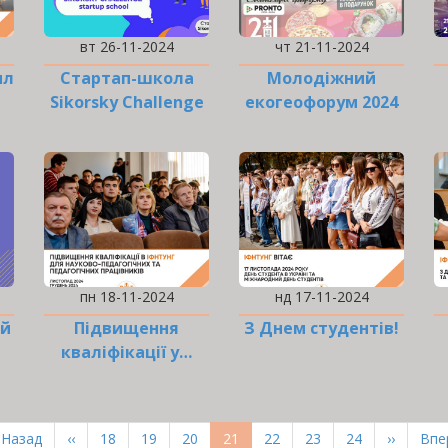
вт 26-11-2024
чт 21-11-2024
ил
Стартап-школа
Молодіжний
Sikorsky Challenge
екогеофорум 2024
запрошує на
навчання!
пн 18-11-2024
нд 17-11-2024
ій
Підвищення
З Днем студентів!
кваліфікації у…
ерша
 Назад
Попередня
‹‹
Page
18
Page
19
Page
20
Поточна
21
Page
22
Page
23
Page
24
Наступн
››
Ост
Впер