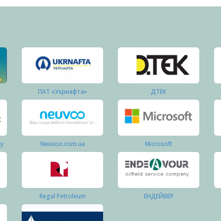
ПАТ «Укрнафта»
ДТЕК
ку
Neuvoo.com.ua
Microsoft
Regal Petroleum
ЕНДЕЙВЕР