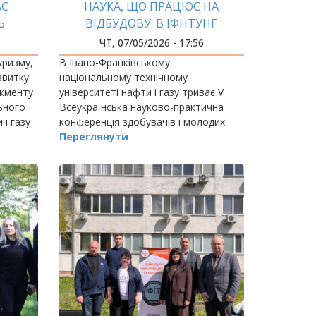
АС
НАУКА, ЩО ПРАЦЮЄ НА
Ь
ВІДБУДОВУ: В ІФНТУНГ
ОБ’ЄДНАЛИСЯ ЗАРАДИ
ЧТ, 07/05/2026 - 17:56
ЕКОЛОГІЧНОГО МАЙБУТНЬОГО
уризму,
В Івано-Франківському
УКРАЇНИ
звитку
національному технічному
джменту
університеті нафти і газу триває V
ьного
Всеукраїнська науково-практична
 і газу
конференція здобувачів і молодих
 «Сталий
учених «Адаптація до глобальних змін
Переглянути
нного…
та викликів: ресурсоефективні
технології та захист довкілля».