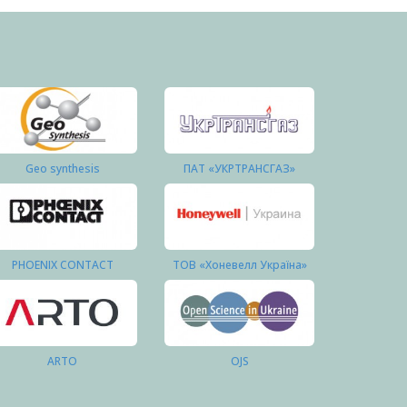
Geo synthesis
ПАТ «УКРТРАНСГАЗ»
PHOENIX CONTACT
ТОВ «Хоневелл Україна»
ARTO
OJS