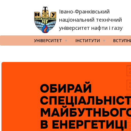
Перейти
Івано-Франківський
до
основного
національний технічний
вмісту
університет нафти і газу
УНІВЕРСИТЕТ
ІНСТИТУТИ
ВСТУПН