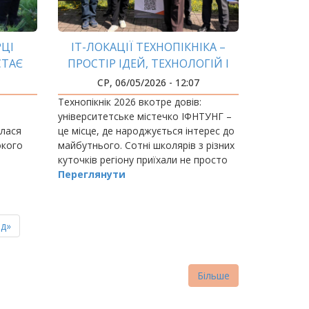
РЦІ
IT-ЛОКАЦІЇ ТЕХНОПІКНІКА –
СТАЄ
ПРОСТІР ІДЕЙ, ТЕХНОЛОГІЙ І
ЙБУТНЄ
МАЙБУТНЬОГО
СР, 06/05/2026 - 12:07
Технопікнік 2026 вкотре довів:
університетське містечко ІФНТУНГ –
улася
це місце, де народжується інтерес до
окого
майбутнього. Сотні школярів з різних
куточків регіону приїхали не просто
подивитися, а відчути – як це бути
Переглянути
студентом і знайти свій професійний…
ня
д»
нка
Більше