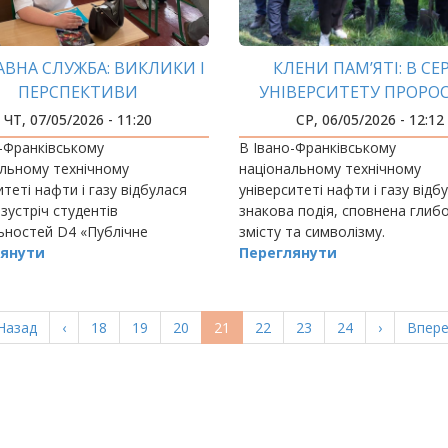
ВНА СЛУЖБА: ВИКЛИКИ І
КЛЕНИ ПАМ’ЯТІ: В СЕ
ПЕРСПЕКТИВИ
УНІВЕРСИТЕТУ ПРОРО
ВДЯЧНІСТЬ І ВІРА В МА
ЧТ, 07/05/2026 - 11:20
СР, 06/05/2026 - 12:12
-Франківському
В Івано-Франківському
льному технічному
національному технічному
итеті нафти і газу відбулася
університеті нафти і газу відб
зустріч студентів
знакова подія, сповнена глиб
ьностей D4 «Публічне
змісту та символізму.
ння та адміністрування» та K3
янути
Переглянути
альна безпека» кафедри
ого управління,
трування і…
ерша
Назад
Попередня
‹
Page
18
Page
19
Page
20
Поточна
21
Page
22
Page
23
Page
24
Наступна
›
Остан
Впере
орінка
сторінка
сторінка
сторінка
сторі