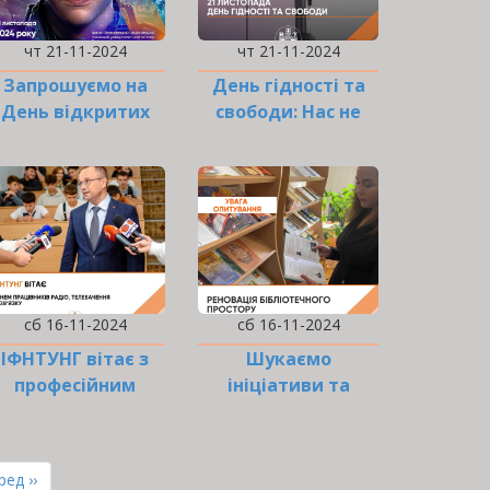
чт 21-11-2024
чт 21-11-2024
Запрошуємо на
День гідності та
День відкритих
свободи: Нас не
дверей
подолати!
сб 16-11-2024
сб 16-11-2024
ІФНТУНГ вітає з
Шукаємо
професійним
ініціативи та
святом!
креативні ідеї…
а
ання
ед ››