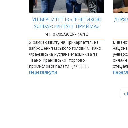
УНІВЕРСИТЕТ ІЗ «ГЕНЕТИКОЮ
ДЕРЖА
УСПІХУ»: ІФНТУНГ ПРИЙМАЄ
ВИСОКОГО ГОСТЯ З
ЧТ, 07/05/2026 - 16:12
УЗБЕКИСТАНУ
У рамках візиту на Прикарпаття, на
В Івано
запрошення міського голови м.Івано-
націона
Франківська Руслана Марцінківа та
універс
Івано-Франківської торгово-
онлайн-
промислової палати (ІФ ТПП),
спеціал
Надзвичайного і Повноважного
Переглянути
управлі
Перегл
Посла Республіки Узбекистан в
«Націон
Україні Алішер
публічн
РОЗБИВКА
НА
адмініс
П
« 
СТОРІНКИ
ст