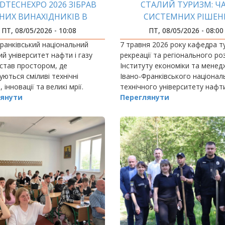
DTECHEXPO 2026 ЗІБРАВ
СТАЛИЙ ТУРИЗМ: Ч
НИХ ВИНАХІДНИКІВ В
СИСТЕМНИХ РІШЕН
ІФНТУНГ
ПТ, 08/05/2026 - 10:08
ПТ, 08/05/2026 - 08:00
ранківський національний
7 травня 2026 року кафедра т
ий університет нафти і газу
рекреації та регіонального ро
став простором, де
Інституту економіки та мене
ються сміливі технічні
Івано-Франківського націонал
 інновації та великі мрії.
технічного університету нафти
янути
провела Круглий стіл на тему
Переглянути
туризм в Україні: виклики воє