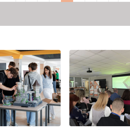
торінка
сторінка
сторінка
сторінка
сто