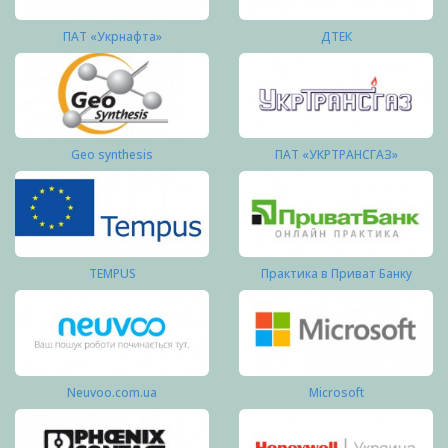
ПАТ «Укрнафта»
ДТЕК
Geo synthesis
ПАТ «УКРТРАНСГАЗ»
TEMPUS
Практика в Приват Банку
Neuvoo.com.ua
Microsoft