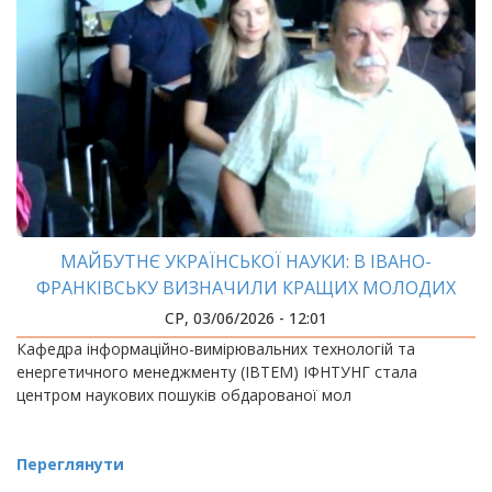
МАЙБУТНЄ УКРАЇНСЬКОЇ НАУКИ: В ІВАНО-
ФРАНКІВСЬКУ ВИЗНАЧИЛИ КРАЩИХ МОЛОДИХ
ФАХІВЦІВ З ІНФОРМАЦІЙНО-ВИМІРЮВАЛЬНИХ
СР, 03/06/2026 - 12:01
ТЕХНОЛОГІЙ
Кафедра інформаційно-вимірювальних технологій та
енергетичного менеджменту (ІВТЕМ) ІФНТУНГ стала
центром наукових пошуків обдарованої мол
Переглянути