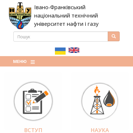
Перейти
Івано-Франківський
до
основного
національний технічний
вмісту
університет нафти і газу
ПОШУК
Пошук
ПОШУКОВА
ФОРМА
МЕНЮ
ВСТУП
НАУКА