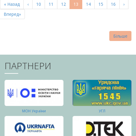
Перша
« Назад
Попередня
‹
Page
10
Page
11
Page
12
Поточна
13
Page
14
Page
15
Page
16
Насту
›
СТОРІНКИ
сторінка
сторінка
сторінка
сторі
Остання
Вперед»
сторінка
Більше
ПАРТНЕРИ
МОН України
УГЛ