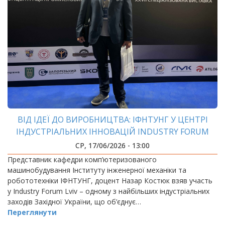
ВІД ІДЕЇ ДО ВИРОБНИЦТВА: ІФНТУНГ У ЦЕНТРІ
ІНДУСТРІАЛЬНИХ ІННОВАЦІЙ INDUSTRY FORUM
LVIV
СР, 17/06/2026 - 13:00
Представник кафедри комп’ютеризованого
машинобудування Інституту інженерної механіки та
робототехніки ІФНТУНГ, доцент Назар Костюк взяв участь
у Industry Forum Lviv – одному з найбільших індустріальних
заходів Західної України, що об’єднує…
Переглянути