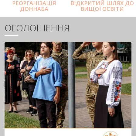
РЕОРГАНІЗАЦІЯ
ВІДКРИТИЙ ШЛЯХ ДО
ДОННАБА
ВИЩОЇ ОСВІТИ
ОГОЛОШЕННЯ