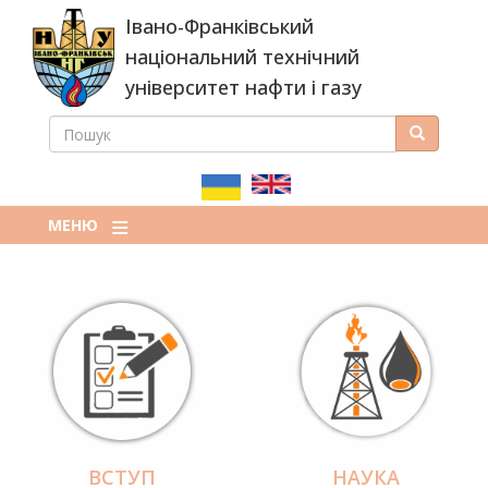
Перейти
Івано-Франківський
до
основного
національний технічний
вмісту
університет нафти і газу
ПОШУК
Пошук
ПОШУКОВА
ФОРМА
МЕНЮ
ВСТУП
НАУКА