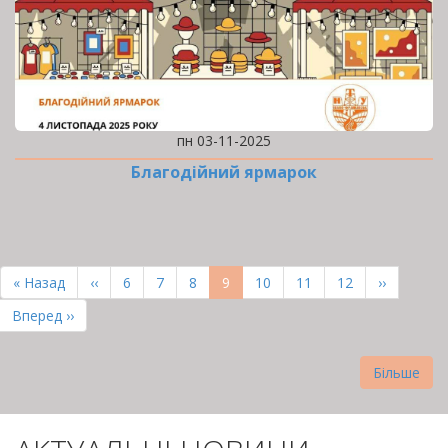
пн 03-11-2025
Благодійний ярмарок
РОЗБИВКА
НА
Перша
« Назад
Попередня
‹‹
Page
6
Page
7
Page
8
Поточна
9
Page
10
Page
11
Page
12
Наступна
››
СТОРІНКИ
сторінка
сторінка
сторінка
сторінка
Остання
Вперед ››
сторінка
Більше