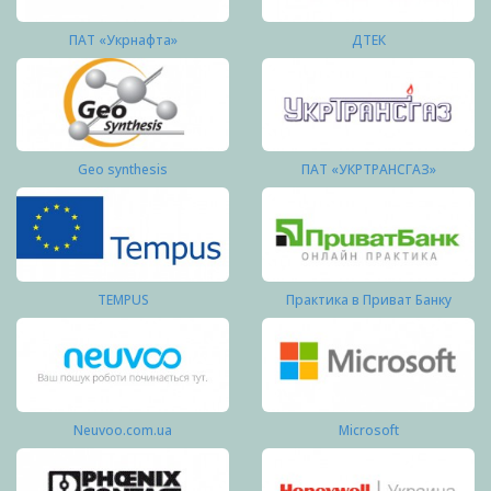
ПАТ «Укрнафта»
ДТЕК
Geo synthesis
ПАТ «УКРТРАНСГАЗ»
TEMPUS
Практика в Приват Банку
Neuvoo.com.ua
Microsoft