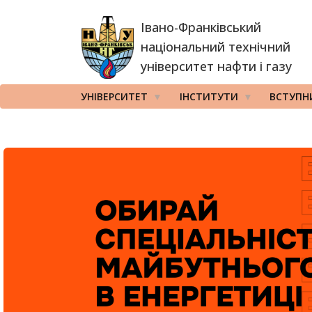
Перейти
Івано-Франківський
до
основного
національний технічний
вмісту
університет нафти і газу
УНІВЕРСИТЕТ
ІНСТИТУТИ
ВСТУПН