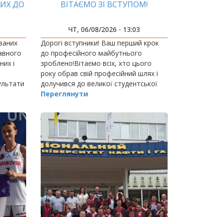
ИХ ДО
ВІТАЄМО ЗІ ВСТУПОМ!
С
ЧТ, 06/08/2026 - 13:03
БІР!
ваних
Дорогі вступники! Ваш перший крок
авного
до професійного майбутнього
них і
зроблено!Вітаємо всіх, хто цього
року обрав свій професійний шлях і
ультати
долучився до великої студентської
родини Івано-Франківського
Переглянути
національного технічного
університету нафти і газу!