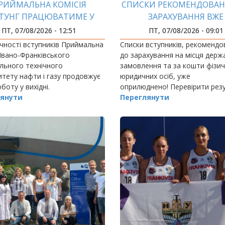
РИЙМАЛЬНА КОМІСІЯ
СПИСКИ РЕКОМЕНДОВАН
ТУНГ ПРАЦЮВАТИМЕ У
ЗАРАХУВАННЯ ВЖЕ
ВИХІДНІ
ОПРИЛЮДНЕНО! ЧА
ПТ, 07/08/2026 - 12:51
ПТ, 07/08/2026 - 09:01
ПІДТВЕРДИТИ СВІЙ ВИ
чності вступників Приймальна
Списки вступників, рекомендо
 Івано-Франківського
до зарахування на місця держ
льного технічного
замовлення та за кошти фізич
итету нафти і газу продовжує
юридичних осіб, уже
боту у вихідні.
оприлюднено! Перевірити рез
янути
можна:
Переглянути