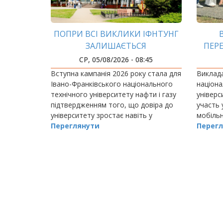
ПОПРИ ВСІ ВИКЛИКИ ІФНТУНГ
ЗАЛИШАЄТЬСЯ
ПЕР
УНІВЕРСИТЕТОМ, ЯКОМУ
ДО
СР, 05/08/2026 - 08:45
ДОВІРЯЮТЬ
Вступна кампанія 2026 року стала для
Виклада
Івано-Франківського національного
націона
технічного університету нафти і газу
універс
підтвердженням того, що довіра до
участь 
університету зростає навіть у
мобільн
найскладніші часи.
Переглянути
NExT ко
Перегл
(Францу
РОЗБИВКА
НА
СТОРІНКИ