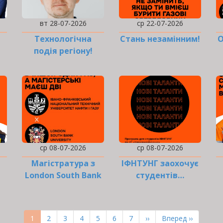
вт 28-07-2026
ср 22-07-2026
Технологічна
Стань незамінним!
О
подія регіону!
о!
Долучайся!
ср 08-07-2026
ср 08-07-2026
Магістратура з
ІФНТУНГ заохочує
London South Bank
студентів…
і!
University
Поточна
1
Page
2
Page
3
Page
4
Page
5
Page
6
Page
7
Наступна
››
Остання
Вперед ››