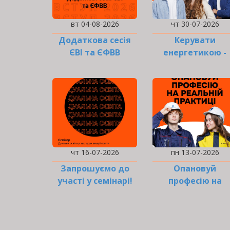
вт 04-08-2026
чт 30-07-2026
Додаткова сесія
Керувати
ЄВІ та ЄФВВ
енергетикою -
звучить серйозн
чт 16-07-2026
пн 13-07-2026
Запрошуємо до
Опановуй
участі у семінарі!
професію на
реальній практиц
РОЗБИВКА
НА
СТОРІНКИ