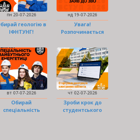
пн 20-07-2026
нд 19-07-2026
бирай геологію в
Увага!
ІФНТУНГ!
Розпочинається
подання заяв до
ЗВО!
вт 07-07-2026
чт 02-07-2026
Обирай
Зроби крок до
спеціальність
студентського
майбутнього в
життя!
енергетиці!