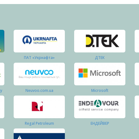
ПАТ «Укрнафта»
ДТЕК
ку
Neuvoo.com.ua
Microsoft
Regal Petroleum
ЕНДЕЙВЕР