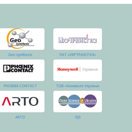
Geo synthesis
ПАТ «УКРТРАНСГАЗ»
PHOENIX CONTACT
ТОВ «Хоневелл Україна»
ARTO
OJS