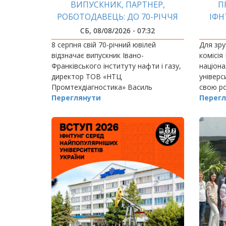
ВИПУСКНИК, ПАРТНЕР,
П
РОБОТОДАВЕЦЬ: ДО 70-РІЧЧЯ
ІФН
ВАСИЛЯ КАМІНСЬКОГО
СБ, 08/08/2026 - 07:32
8 серпня свій 70-річний ювілей
Для зру
відзначає випускник Івано-
комісія
Франківського інституту нафти і газу,
націона
директор ТОВ «НТЦ
універс
Промтехдіагностика» Василь
свою ро
Теофілович Камінський – людина, яка
Переглянути
Перегл
зуміла поєднати багаторічний
професійний досвід із щирою
відданістю своїй…