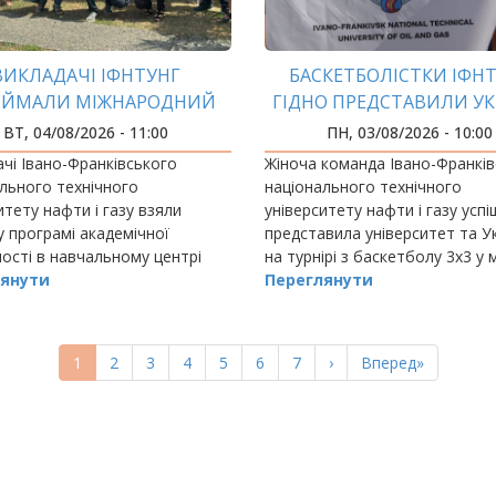
ВИКЛАДАЧІ ІФНТУНГ
БАСКЕТБОЛІСТКИ ІФН
ЕЙМАЛИ МІЖНАРОДНИЙ
ГІДНО ПРЕДСТАВИЛИ УК
СВІД У НАВЧАЛЬНОМУ
НА ЄВРОПЕЙСЬКИХ
ВТ, 04/08/2026 - 11:00
ПН, 03/08/2026 - 10:00
ЦЕНТРІ SLB
УНІВЕРСИТЕТСЬКИХ ІГ
чі Івано-Франківського
Жіноча команда Івано-Франкі
льного технічного
національного технічного
итету нафти і газу взяли
університету нафти і газу усп
у програмі академічної
представила університет та У
ості в навчальному центрі
на турнірі з баскетболу 3х3 у
мпанії SLB у місті По
янути
Європейських університетських
Переглянути
зька Республіка).
що проходили в Італії.
Поточна
1
Page
2
Page
3
Page
4
Page
5
Page
6
Page
7
Наступна
›
Остання
Вперед»
сторінка
сторінка
сторінка