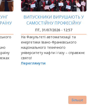
ТУНГ
ВИПУСКНИКИ ВИРУШАЮТЬ У
РАЇНУ
САМОСТІЙНУ ПРОФЕСІЙНУ
ПУТЬ
ПТ, 31/07/2026 - 12:57
РАХ
вського
На Факультеті автоматизації та
енергетики Івано-Франківського
ішно
національного технічного
країну
університету нафти і газу – справжнє
 межах
свято!
 ігор,
Переглянути
Більше