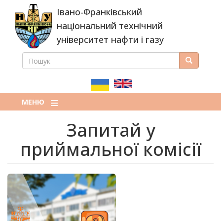
Перейти
Івано-Франківський
до
основного
національний технічний
вмісту
університет нафти і газу
ПОШУК
Пошук
ПОШУКОВА
ФОРМА
МЕНЮ
Запитай у
приймальної комісії