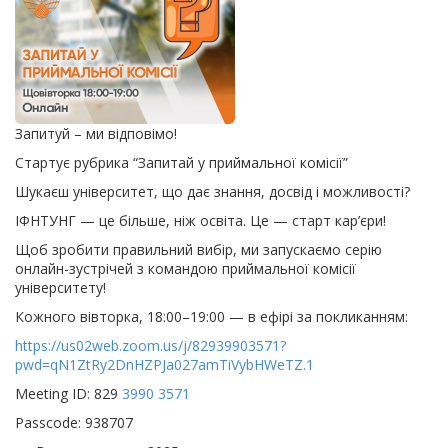
Запитуй – ми відповімо!
Стартує рубрика “Запитай у приймальної комісії”
Шукаєш університет, що дає знання, досвід і можливості?
ІФНТУНГ — це більше, ніж освіта. Це — старт кар’єри!
Щоб зробити правильний вибір, ми запускаємо серію
онлайн-зустрічей з командою приймальної комісії
університету!
Кожного вівторка, 18:00–19:00 — в ефірі за покликанням:
https://us02web.zoom.us/j/82939903571?
pwd=qN1ZtRy2DnHZPJa027amTiVybHWeTZ.1
Meeting ID: 829
3990 3571
Passcode: 938707