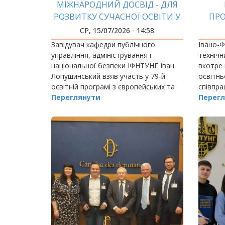
МІЖНАРОДНИЙ ДОСВІД - ДЛЯ
РОЗВИТКУ СУЧАСНОЇ ОСВІТИ У
ПРО
СФЕРІ ПУБЛІЧНОГО
СР, 15/07/2026 - 14:58
УПРАВЛІННЯ
Завідувач кафедри публічного
Івано-Ф
управління, адміністрування і
технічн
національної безпеки ІФНТУНГ Іван
вкотре 
Лопушинський взяв участь у 79-й
освітнь
освітній програмі з європейських та
співпра
освітніх студій, що організована НУО
Переглянути
педагог
Перегл
"Україна в Європі" (Франція) та
працівни
проходила з 30…