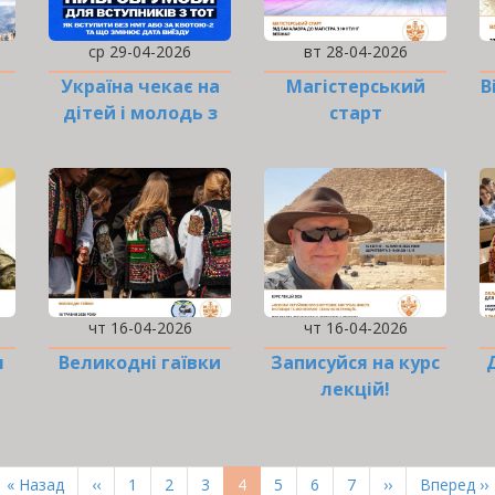
ср 29-04-2026
вт 28-04-2026
Україна чекає на
Магістерський
В
дітей і молодь з
старт
ТОТ
чт 16-04-2026
чт 16-04-2026
я
Великодні гаївки
Записуйся на курс
лекцій!
Перша
« Назад
Попередня
‹‹
Page
1
Page
2
Page
3
Поточна
4
Page
5
Page
6
Page
7
Наступна
››
Остання
Вперед ››