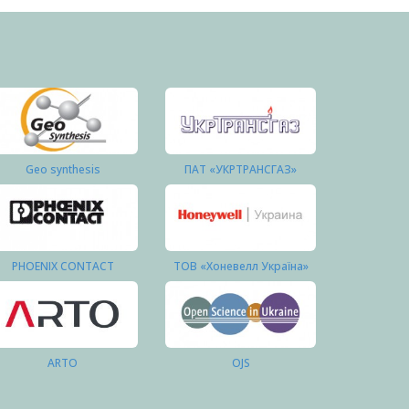
Geo synthesis
ПАТ «УКРТРАНСГАЗ»
PHOENIX CONTACT
ТОВ «Хоневелл Україна»
ARTO
OJS