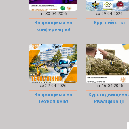
чт 30-04-2026
ср 29-04-2026
Запрошуємо на
Круглий стіл
конференцію!
ср 22-04-2026
чт 16-04-2026
Запрошуємо на
Курс підвищенн
Технопікнік!
кваліфікації
«Комунікація з
ветеранами…
РОЗБИВКА
НА
СТОРІНКИ