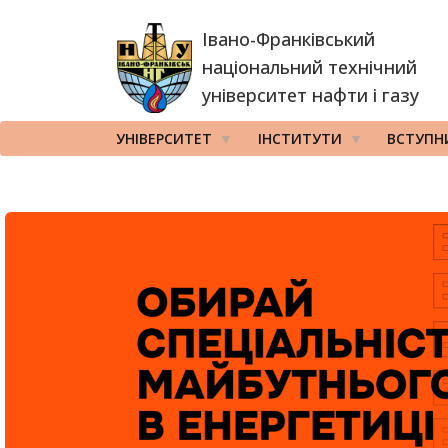
Перейти
Івано-Франківський
до
основного
національний технічний
вмісту
університет нафти і газу
УНІВЕРСИТЕТ
ІНСТИТУТИ
ВСТУПН