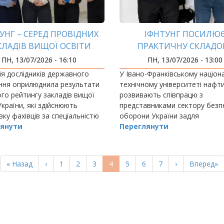
УНГ – СЕРЕД ПРОВІДНИХ
ІФНТУНГ ПОСИЛЮ
КЛАДІВ ВИЩОЇ ОСВІТИ
ПРАКТИЧНУ СКЛАДО
НИ ЗА СПЕЦІАЛЬНІСТЮ D4
ПІДГОТОВКИ ФАХІВЦІ
ПН, 13/07/2026 - 16:10
ПН, 13/07/2026 - 13:00
БЛІЧНЕ УПРАВЛІННЯ ТА
НАЦІОНАЛЬНОЇ БЕЗП
ія дослідників державного
У Івано-Франківському націо
АДМІНІСТРУВАННЯ»
ння оприлюднила результати
технічному університеті нафти 
го рейтингу закладів вищої
розвивають співпрацю з
України, які здійснюють
представниками сектору безп
вку фахівців за спеціальністю
оборони України задля
лічне управління та
янути
вдосконалення підготовки ма
Переглянути
трування».
фахівців.
Перша
« Назад
Попередня
‹
Page
1
Page
2
Page
3
Поточна
4
Page
5
Page
6
Page
7
Наступна
›
Остання
Вперед»
сторінка
сторінка
сторінка
сторінка
сторінка