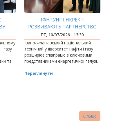
Є
ІФНТУНГ І НКРЕКП
ВУ
РОЗВИВАЮТЬ ПАРТНЕРСТВО
В З
ДЛЯ ЕНЕРГЕТИКИ
ПТ, 10/07/2026 - 13:30
ЕКИ
МАЙБУТНЬОГО
нальному
Івано-Франківський національний
і газу
технічний університет нафти і газу
розширює співпрацю з ключовими
еки та
представниками енергетичної галузі.
йбутніх
Переглянути
Більше