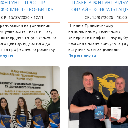
ІФНТУНГ – ПРОСТІР
IT4SEE: В ІФНТУНГ ВІДБ
ФЕСІЙНОГО РОЗВИТКУ
ОНЛАЙН-КОНСУЛЬТАЦІ
ПЕДАГОГІВ
ВСТУПНИКІВ
СР, 15/07/2026 - 12:11
СР, 15/07/2026 - 10:00
ранківський національний
В Івано-Франківському
ий університет нафти і газу
національному технічному
підтвердив статус сучасного
університеті нафти і газу відб
ого центру, відкритого до
чергова онлайн-консультація 
ці та професійного розвитку
вступників, які зацікавилися
ічних і науково-педагогічних
янути
англомовною магістерською
Переглянути
ків.
програмою «Інформаційні техн
для сталого розвитку енергет
(IT4SEE).