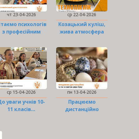
чт 23-04-2026
ср 22-04-2026
ітаємо психологів
Козацький куліш,
з професійним
жива атмосфера
святом!
та добра справа
разом
ср 15-04-2026
пн 13-04-2026
До уваги учнів 10-
Працюємо
11 класів…
дистанційно