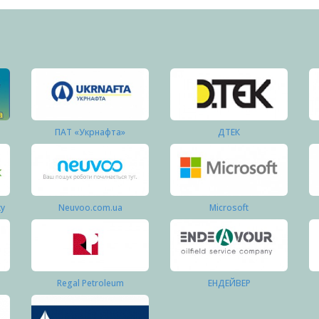
ПАТ «Укрнафта»
ДТЕК
ку
Neuvoo.com.ua
Microsoft
Regal Petroleum
ЕНДЕЙВЕР