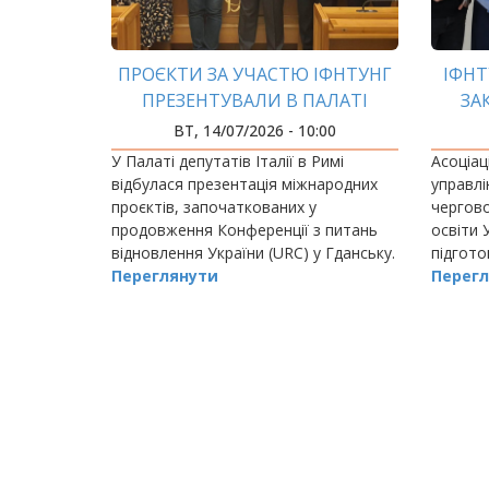
ПРОЄКТИ ЗА УЧАСТЮ ІФНТУНГ
ІФНТ
ПРЕЗЕНТУВАЛИ В ПАЛАТІ
ЗА
ДЕПУТАТІВ ІТАЛІЇ
УКРАЇ
ВТ, 14/07/2026 - 10:00
«ПУ
У Палаті депутатів Італії в Римі
Асоціац
відбулася презентація міжнародних
управлі
проєктів, започаткованих у
чергово
продовження Конференції з питань
освіти 
відновлення України (URC) у Гданську.
підгото
Переглянути
D4 «Пуб
Перегл
адмініс
РОЗБИВКА
НА
СТОРІНКИ