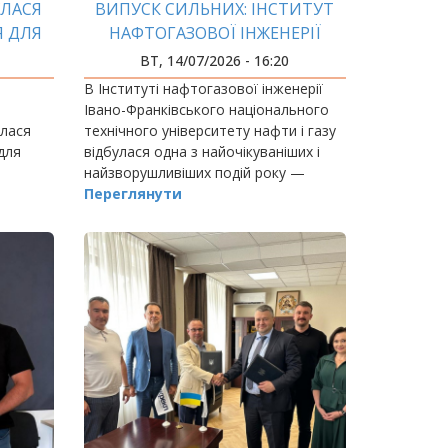
УЛАСЯ
ВИПУСК СИЛЬНИХ: ІНСТИТУТ
Я ДЛЯ
НАФТОГАЗОВОЇ ІНЖЕНЕРІЇ
ІФНТУНГ УРОЧИСТО ВРУЧИВ
ВТ, 14/07/2026 - 16:20
ДИПЛОМИ БАКАЛАВРАМ
В Інституті нафтогазової інженерії
Івано-Франківського національного
улася
технічного університету нафти і газу
для
відбулася одна з найочікуваніших і
найзворушливіших подій року —
урочисте вручення дипломів
Переглянути
ології
бакалавра випускникам
ики»
спеціальностей 184 «Гірництво…