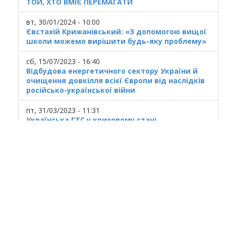
ТОЙ, ХТО ВМІЄ ПЕРЕМАГАТИ
вт, 30/01/2024 - 10:00
Євстахій Крижанівський: «З допомогою вищої
школи можемо вирішити будь-яку проблему»
сб, 15/07/2023 - 16:40
Відбудова енергетичного сектору України й
очищення довкілля всієї Європи від наслідків
російсько-української війни
пт, 31/03/2023 - 11:31
Українська ГТС у кризовому стані
© 2025
Івано Франківський національний
технічний університет нафти і газу.
Усi права захищенi.
Україна, м. Івано-Франківськ, вул. Карпатська,
15.
При використанні матеріалів гіперпосилання
на ресурс обов'язкове.