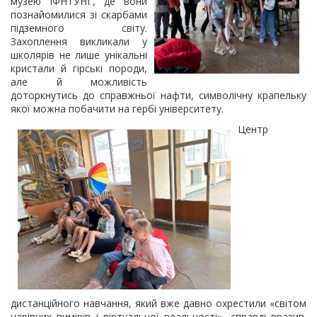
музею ІФНТУНГ, де вони
познайомилися зі скарбами
підземного світу.
Захоплення викликали у
школярів не лише унікальні
кристали й гірські породи,
але й можливість
доторкнутись до справжньої нафти, символічну крапельку
якої можна побачити на гербі університету.
Центр
дистанційного навчання, який вже давно охрестили «світом
чарівних вимірів і віртуальної реальності», справді вразив.