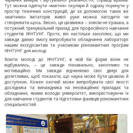
Тут можна одягнути «магічні» окуляри й одразу поринути у
простір технічних конструкцій, де за допомогою таких же
«магічних» імітаторів живої руки можна лагодити чи
створювати щось. Звісно, ця цікавинка – зовсім не іграшка, а
потужний тренувальний прилад для професійного навчання
студентів ІФНТУНГ. Проте, він настільки захоплює, що ми
завжди даємо змогу випробувати обладнання лабораторії
нашим екскурсантам та учасникам різноманітних програм
ІФНТУНГ для молоді.
Візити молоді до ІФНТУНГ, в якій би формі вони не
відбувались, – це завжди пізнавально, захопливо та
мотиваційно. Ми завжди відчиняємо свої двері для
допитливих, щоб показати, що наука може бути цікавою й
доступною. Кожен охочий може випробувати свої якості
дослідника та винахідника на інноваційних приладах та
обладнанні, якими володіє університет, використовуючи їх
для навчання студентів та підготовки фахівців різноманітних
спеціальностей.