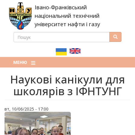
Перейти
Івано-Франківський
до
основного
національний технічний
вмісту
університет нафти і газу
ПОШУК
Пошук
ПОШУКОВА
ФОРМА
МЕНЮ
Наукові канікули для
школярів з ІФНТУНГ
вт, 10/06/2025 - 17:00