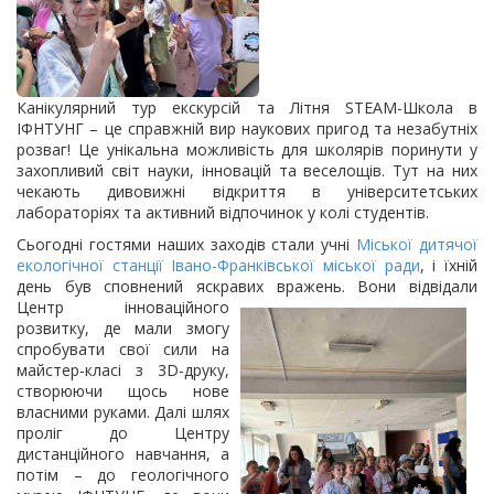
Канікулярний тур екскурсій та Літня STEAM-Школа в
ІФНТУНГ – це справжній вир наукових пригод та незабутніх
розваг! Це унікальна можливість для школярів поринути у
захопливий світ науки, інновацій та веселощів. Тут на них
чекають дивовижні відкриття в університетських
лабораторіях та активний відпочинок у колі студентів.
Сьогодні гостями наших заходів стали учні
Міської дитячої
екологічної станції Івано-Франківської міської ради
, і їхній
день був сповнений яскравих вражень. Вони відвідали
Центр інноваційного
розвитку, де мали змогу
спробувати свої сили на
майстер-класі з 3D-друку,
створюючи щось нове
власними руками. Далі шлях
проліг до Центру
дистанційного навчання, а
потім – до геологічного