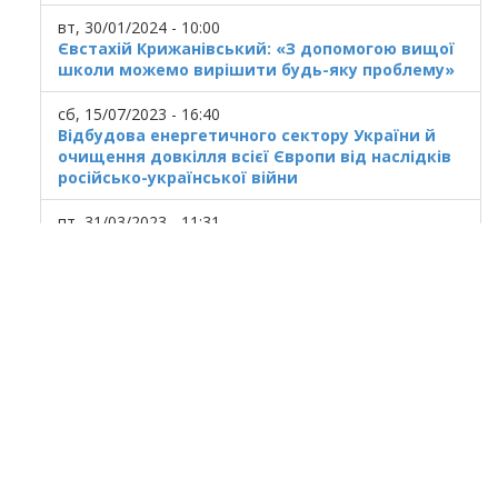
вт, 30/01/2024 - 10:00
Євстахій Крижанівський: «З допомогою вищої
школи можемо вирішити будь-яку проблему»
сб, 15/07/2023 - 16:40
Відбудова енергетичного сектору України й
очищення довкілля всієї Європи від наслідків
російсько-української війни
пт, 31/03/2023 - 11:31
Українська ГТС у кризовому стані
© 2020
Ivano Frankivsk National Technical
University of Oil and Gas
All rights reserved.
Ukraine, Ivano-Frankivsk, 15 Karpatska St.
At use of materials the reference to a site is
obligatory.