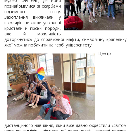
музею ІФНТУНГ, де вони
познайомилися зі скарбами
підземного світу.
Захоплення викликали у
школярів не лише унікальні
кристали й гірські породи,
але й можливість
доторкнутись до справжньої нафти, символічну крапельку
якої можна побачити на гербі університету.
Центр
дистанційного навчання, який вже давно охрестили «світом
чарівних вимірів і віртуальної реальності», справді вразив.