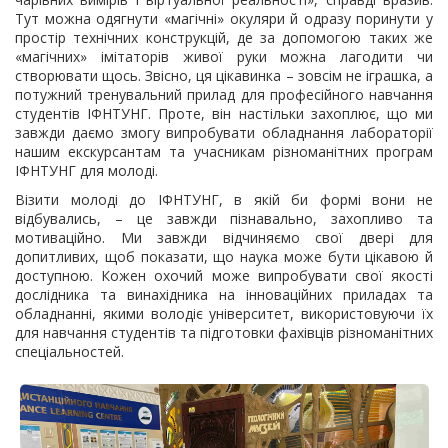
Тут можна одягнути «магічні» окуляри й одразу поринути у
простір технічних конструкцій, де за допомогою таких же
«магічних» імітаторів живої руки можна лагодити чи
створювати щось. Звісно, ця цікавинка – зовсім не іграшка, а
потужний тренувальний прилад для професійного навчання
студентів ІФНТУНГ. Проте, він настільки захоплює, що ми
завжди даємо змогу випробувати обладнання лабораторії
нашим екскурсантам та учасникам різноманітних програм
ІФНТУНГ для молоді.
Візити молоді до ІФНТУНГ, в якій би формі вони не
відбувались, – це завжди пізнавально, захопливо та
мотиваційно. Ми завжди відчиняємо свої двері для
допитливих, щоб показати, що наука може бути цікавою й
доступною. Кожен охочий може випробувати свої якості
дослідника та винахідника на інноваційних приладах та
обладнанні, якими володіє університет, використовуючи їх
для навчання студентів та підготовки фахівців різноманітних
спеціальностей.