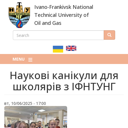
Skip
Ivano-Frankivsk National
to
main
Technical University of
content
Oil and Gas
SEARCH
Search
ПОШУКОВА
ФОРМА
MENU
Наукові канікули для
школярів з ІФНТУНГ
вт, 10/06/2025 - 17:00