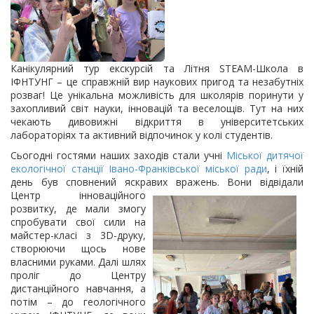
Канікулярний тур екскурсій та Літня STEAM-Школа в
ІФНТУНГ – це справжній вир наукових пригод та незабутніх
розваг! Це унікальна можливість для школярів поринути у
захопливий світ науки, інновацій та веселощів. Тут на них
чекають дивовижні відкриття в університетських
лабораторіях та активний відпочинок у колі студентів.
Сьогодні гостями наших заходів стали учні
Міської дитячої
екологічної станції Івано-Франківської міської ради
, і їхній
день був сповнений яскравих вражень. Вони відвідали
Центр інноваційного
розвитку, де мали змогу
спробувати свої сили на
майстер-класі з 3D-друку,
створюючи щось нове
власними руками. Далі шлях
проліг до Центру
дистанційного навчання, а
потім – до геологічного