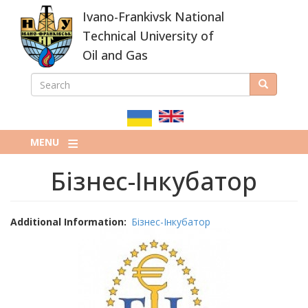
Skip
Ivano-Frankivsk National
to
main
Technical University of
content
Oil and Gas
SEARCH
Search
ПОШУКОВА
ФОРМА
MENU
Бізнес-Інкубатор
Additional Information
Бізнес-Інкубатор