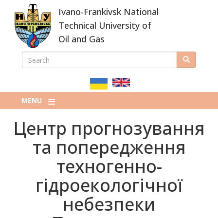
Skip
Ivano-Frankivsk National
to
main
Technical University of
content
Oil and Gas
SEARCH
Search
ПОШУКОВА
ФОРМА
MENU
Центр прогнозування
та попередження
техногенно-
гідроекологічної
небезпеки