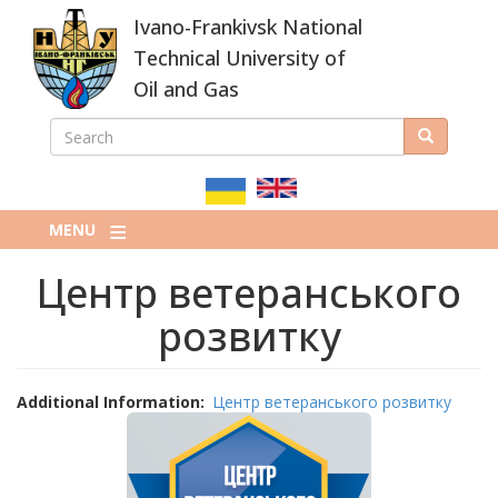
Skip
Ivano-Frankivsk National
to
main
Technical University of
content
Oil and Gas
SEARCH
Search
ПОШУКОВА
ФОРМА
MENU
Центр ветеранського
розвитку
Additional Information
Центр ветеранського розвитку