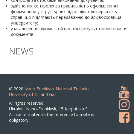
контроль за строками виконання документів;
здійснення контролю за правильністю оформлення і
формування у структурних підрозділах університету
справ, що підлягають передаванню до архівосховища
університету;
узагальнення відомостей про хід і результати виконання
документів.
NEWS
© 2020
Ivano Frankivsk National Technical
University of Oil and Gas
All rights reserved.
Ukraine, Ivano-Frankivsk, 15 Karpatska St.
At use of materials the reference to a site is
obligatory.