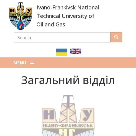
Skip
Ivano-Frankivsk National
to
main
Technical University of
content
Oil and Gas
SEARCH
Search
ПОШУКОВА
ФОРМА
MENU
Загальний відділ