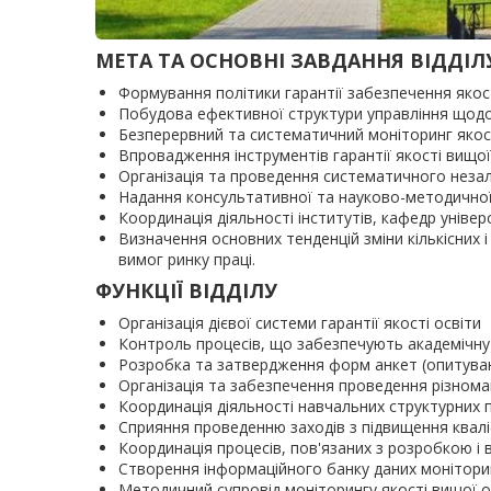
МЕТА ТА ОСНОВНІ ЗАВДАННЯ ВІДДІЛ
Формування політики гарантії забезпечення якост
Побудова ефективної структури управління щодо н
Безперервний та систематичний моніторинг якост
Впровадження інструментів гарантії якості вищої 
Організація та проведення систематичного незал
Надання консультативної та науково-методичної 
Координація діяльності інститутів, кафедр універ
Визначення основних тенденцій зміни кількісних і
вимог ринку праці.
ФУНКЦІЇ ВІДДІЛУ
Організація дієвої системи гарантії якості освіти
Контроль процесів, що забезпечують академічну 
Розробка та затвердження форм анкет (опитуван
Організація та забезпечення проведення різнома
Координація діяльності навчальних структурних пі
Сприяння проведенню заходів з підвищення кваліф
Координація процесів, пов'язаних з розробкою і
Створення інформаційного банку даних моніторинг
Методичний супровід моніторингу якості вищої ос