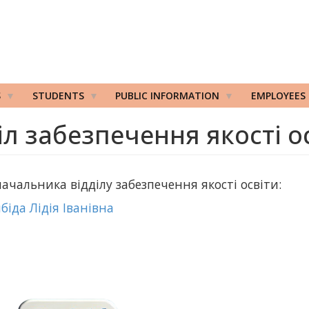
S
STUDENTS
PUBLIC INFORMATION
EMPLOYEES
іл забезпечення якості о
 начальника відділу забезпечення якості освіти:
біда Лідія Іванівна