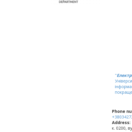
"
Електр
Універси
інформа
покраще
Phone nu
+3803427
Address:
к. 0200, в