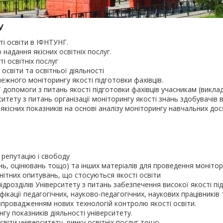
У
і освіти в ІФНТУНГ.
адання якісних освітніх послуг.
і освітніх послуг
освіти та освітньої діяльності
ежного моніторингу якості підготовки фахівців.
допомоги з питань якості підготовки фахівців учасникам (виклад
ситету з питань організації моніторингу якості знань здобувачів 
 якісних показників на основі аналізу моніторингу навчальних до
репутацію і свободу
ь, оцінювань тощо) та інших матеріалів для проведення монітор
нітних опитувань, що стосуються якості освіти
дрозділів Університету з питань забезпечення високої якості під
ікації педагогічних, науково-педагогічних, наукових працівникі
 впровадженням нових технологій контролю якості освіти.
у показників діяльності університету.
віти університету, ринку освітніх послуг тощо.