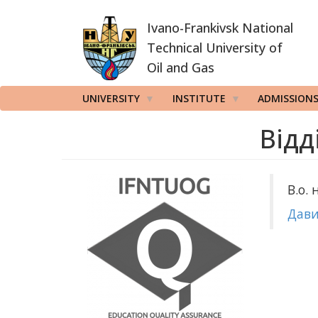
Skip
Ivano-Frankivsk National
to
main
Technical University of
content
Oil and Gas
UNIVERSITY
INSTITUTE
ADMISSION
Відд
В.о.
Дави