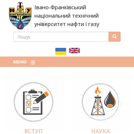
Перейти
Івано-Франківський
до
основного
національний технічний
вмісту
університет нафти і газу
ПОШУК
Пошук
ПОШУКОВА
ФОРМА
МЕНЮ
ВСТУП
НАУКА