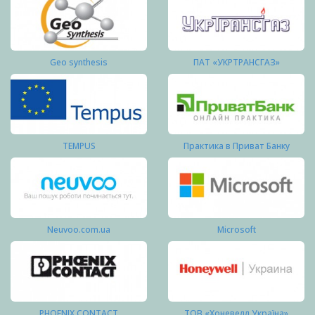
Geo synthesis
ПАТ «УКРТРАНСГАЗ»
TEMPUS
Практика в Приват Банку
Neuvoo.com.ua
Microsoft
PHOENIX CONTACT
ТОВ «Хоневелл Україна»