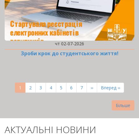
чт 02-07-2026
Зроби крок до студентського життя!
РОЗБИВКА
НА
Поточна
1
Page
2
Page
3
Page
4
Page
5
Page
6
Page
7
Наступна
››
Остання
Вперед ››
СТОРІНКИ
сторінка
сторінка
сторінка
Більше
АКТУАЛЬНІ НОВИНИ