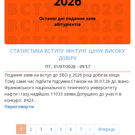
СТАТИСТИКА ВСТУПУ: ІФНТУНГ ЦІНУЄ ВИСОКУ
ДОВІРУ
ПТ, 31/07/2026 - 09:57
Подання заяв на вступ до ЗВО у 2026 році добігає кінця.
Тому саме час підбити підсумки.Станом на 30.07.26 до Івано-
Франківського національного технічного університету
нафти і газу надійшло 11033 заяви.Допущено до участі в
конкурсі 8423…
Переглянути
РОЗБИВКА
НА
Поточна
1
Page
2
Page
3
Page
4
Page
5
Page
6
Page
7
Наступна
›
Остання
Вперед»
СТОРІНКИ
сторінка
сторінка
сторінка