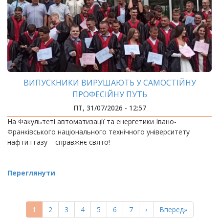
ВИПУСКНИКИ ВИРУШАЮТЬ У САМОСТІЙНУ
ПРОФЕСІЙНУ ПУТЬ
ПТ, 31/07/2026 - 12:57
На Факультеті автоматизації та енергетики Івано-
Франківського національного технічного університету
нафти і газу – справжнє свято!
Переглянути
РОЗБИВКА
НА
Поточна
1
Page
2
Page
3
Page
4
Page
5
Page
6
Page
7
Наступна
›
Остання
Вперед»
СТОРІНКИ
сторінка
сторінка
сторінка