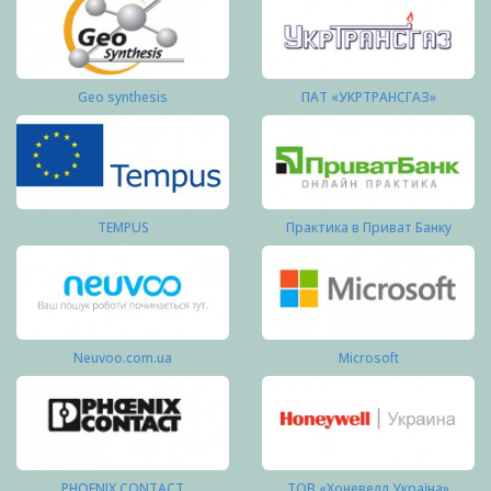
Geo synthesis
ПАТ «УКРТРАНСГАЗ»
TEMPUS
Практика в Приват Банку
Neuvoo.com.ua
Microsoft
PHOENIX CONTACT
ТОВ «Хоневелл Україна»