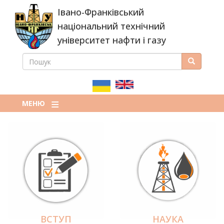
Перейти
Івано-Франківський
до
основного
національний технічний
вмісту
університет нафти і газу
ПОШУК
Пошук
ПОШУКОВА
ФОРМА
МЕНЮ
ВСТУП
НАУКА