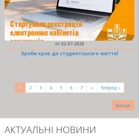
чт 02-07-2026
Зроби крок до студентського життя!
РОЗБИВКА
НА
Поточна
1
Page
2
Page
3
Page
4
Page
5
Page
6
Page
7
Наступна
››
Остання
Вперед ››
СТОРІНКИ
сторінка
сторінка
сторінка
Більше
АКТУАЛЬНІ НОВИНИ