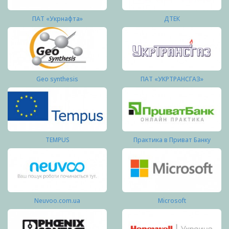
ПАТ «Укрнафта»
ДТЕК
Geo synthesis
ПАТ «УКРТРАНСГАЗ»
TEMPUS
Практика в Приват Банку
Neuvoo.com.ua
Microsoft