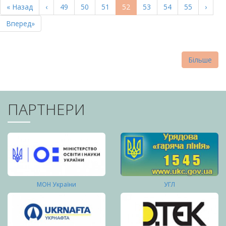
Перша
« Назад
Попередня
‹
Page
49
Page
50
Page
51
Поточна
52
Page
53
Page
54
Page
55
Насту
›
СТОРІНКИ
сторінка
сторінка
сторінка
сторі
Остання
Вперед»
сторінка
Більше
ПАРТНЕРИ
МОН України
УГЛ