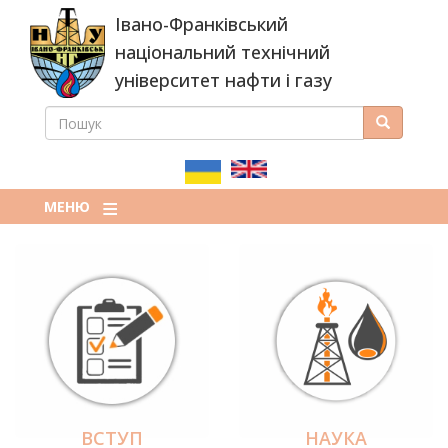
Перейти
Івано-Франківський
до
основного
національний технічний
вмісту
університет нафти і газу
ПОШУК
Пошук
ПОШУКОВА
ФОРМА
МЕНЮ
ВСТУП
НАУКА