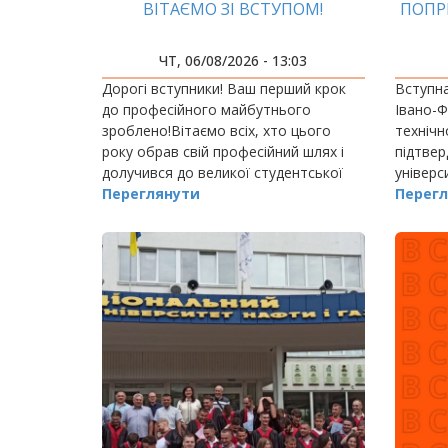
ВІТАЄМО ЗІ ВСТУПОМ!
ПОПР
УН
ЧТ, 06/08/2026 - 13:03
Дорогі вступники! Ваш перший крок
Вступна
до професійного майбутнього
Івано-Ф
зроблено!Вітаємо всіх, хто цього
технічн
року обрав свій професійний шлях і
підтвер
долучився до великої студентської
універс
родини Івано-Франківського
Переглянути
найскла
Перегл
національного технічного
університету нафти і газу!