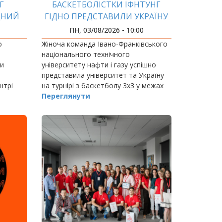
Г
БАСКЕТБОЛІСТКИ ІФНТУНГ
ДНИЙ
ГІДНО ПРЕДСТАВИЛИ УКРАЇНУ
ОМУ
НА ЄВРОПЕЙСЬКИХ
ПН, 03/08/2026 - 10:00
УНІВЕРСИТЕТСЬКИХ ІГРАХ
о
Жіноча команда Івано-Франківського
національного технічного
ли
університету нафти і газу успішно
представила університет та Україну
нтрі
на турнірі з баскетболу 3х3 у межах
Європейських університетських ігор,
Переглянути
що проходили в Італії.