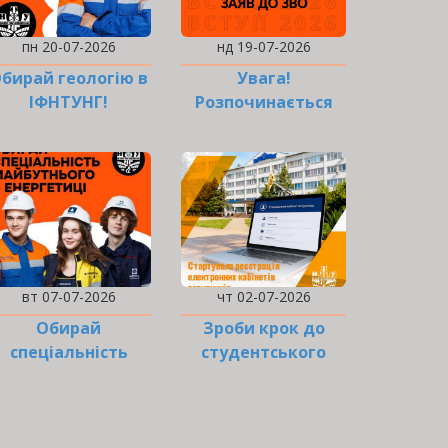
пн 20-07-2026
нд 19-07-2026
бирай геологію в
Увага!
ІФНТУНГ!
Розпочинається
подання заяв до
ЗВО!
вт 07-07-2026
чт 02-07-2026
Обирай
Зроби крок до
спеціальність
студентського
майбутнього в
життя!
енергетиці!