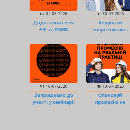
вт 04-08-2026
чт 30-07-2026
Додаткова сесія
Керувати
ЄВІ та ЄФВВ
енергетикою -
звучить серйозн
чт 16-07-2026
пн 13-07-2026
Запрошуємо до
Опановуй
участі у семінарі!
професію на
реальній практиц
РОЗБИВКА
НА
СТОРІНКИ