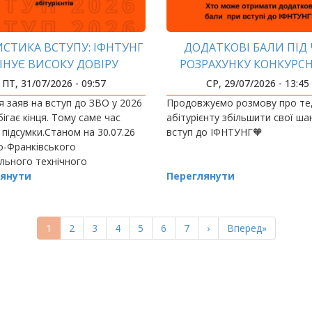
СТИКА ВСТУПУ: ІФНТУНГ
ДОДАТКОВІ БАЛИ ПІД 
ІНУЄ ВИСОКУ ДОВІРУ
РОЗРАХУНКУ КОНКУРС
БАЛА ДЛЯ ВСТУПУ
ПТ, 31/07/2026 - 09:57
СР, 29/07/2026 - 13:45
 заяв на вступ до ЗВО у 2026
Продовжуємо розмову про те,
бігає кінця. Тому саме час
абітурієнту збільшити свої ша
 підсумки.Станом на 30.07.26
вступ до ІФНТУНГ🧡
о-Франківського
льного технічного
итету нафти і газу надійшло
янути
Переглянути
аяви.Допущено до участі в
і 8423…
Поточна
1
Page
2
Page
3
Page
4
Page
5
Page
6
Page
7
Наступна
›
Остання
Вперед»
сторінка
сторінка
сторінка