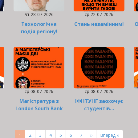
вт 28-07-2026
ср 22-07-2026
Технологічна
Стань незамінним!
О
подія регіону!
о!
Долучайся!
ср 08-07-2026
ср 08-07-2026
Магістратура з
ІФНТУНГ заохочує
London South Bank
студентів…
і!
University
Поточна
1
Page
2
Page
3
Page
4
Page
5
Page
6
Page
7
Наступна
››
Остання
Вперед ››