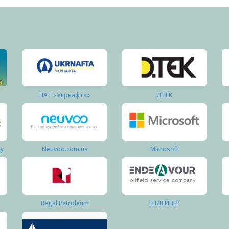
ПАТ «Укрнафта»
ДТЕК
ку
Neuvoo.com.ua
Microsoft
Regal Petroleum
ЕНДЕЙВЕР