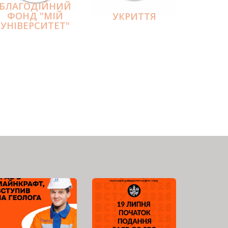
БЛАГОДІЙНИЙ
ФОНД "МІЙ
УКРИТТЯ
УНІВЕРСИТЕТ"