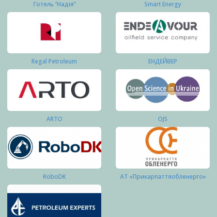
Готель “Надія”
Smart Energy
Regal Petroleum
ЕНДЕЙВЕР
ARTO
OJS
RoboDK
АТ «Прикарпаттяобленерго»