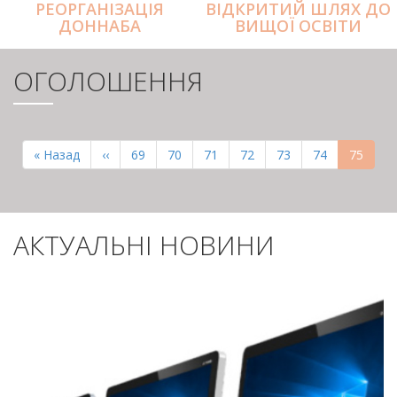
РЕОРГАНІЗАЦІЯ
ВІДКРИТИЙ ШЛЯХ ДО
ДОННАБА
ВИЩОЇ ОСВІТИ
ОГОЛОШЕННЯ
РОЗБИВКА
НА
Перша
« Назад
Попередня
‹‹
Page
69
Page
70
Page
71
Page
72
Page
73
Page
74
Поточн
75
СТОРІНКИ
сторінка
сторінка
сторінк
АКТУАЛЬНІ НОВИНИ