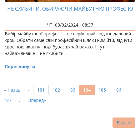
НЕ СХИБИТИ, ОБИРАЮЧИ МАЙБУТНЮ ПРОФЕСІЮ
ЧТ, 08/02/2024 - 08:37
Вибір майбутньої професії – це серйозний і відповідальний
крок. Обрати саме свій професійний шлях і ним йти, відчути
своє покликання іноді буває вкрай важко. І тут
найважливіше – не схибити.
Переглянути
РОЗБИВКА
НА
Перша
« Назад
Попередня
‹
Page
181
Page
182
Page
183
Поточна
184
Page
185
Page
186
СТОРІНКИ
сторінка
сторінка
сторінка
Page
187
Наступна
›
Остання
Вперед»
сторінка
сторінка
Більше