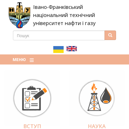
Перейти
Івано-Франківський
до
основного
національний технічний
вмісту
університет нафти і газу
ПОШУК
Пошук
ПОШУКОВА
ФОРМА
МЕНЮ
ВСТУП
НАУКА