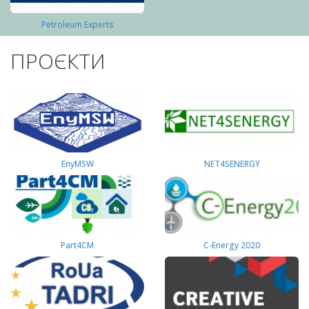
Petroleum Experts
ПРОЄКТИ
EnyMSW
NET4SENERGY
Part4СМ
C-Energy 2020