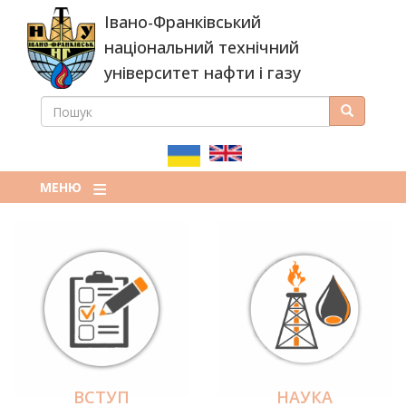
Перейти
Івано-Франківський
до
основного
національний технічний
вмісту
університет нафти і газу
ПОШУК
Пошук
ПОШУКОВА
ФОРМА
МЕНЮ
ВСТУП
НАУКА