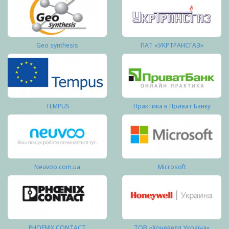
Geo synthesis
ПАТ «УКРТРАНСГАЗ»
TEMPUS
Практика в Приват Банку
Neuvoo.com.ua
Microsoft
PHOENIX CONTACT
ТОВ «Хоневелл Україна»