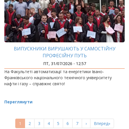
ВИПУСКНИКИ ВИРУШАЮТЬ У САМОСТІЙНУ
ПРОФЕСІЙНУ ПУТЬ
ПТ, 31/07/2026 - 12:57
На Факультеті автоматизації та енергетики Івано-
Франківського національного технічного університету
нафти і газу – справжнє свято!
Переглянути
РОЗБИВКА
НА
Поточна
1
Page
2
Page
3
Page
4
Page
5
Page
6
Page
7
Наступна
›
Остання
Вперед»
СТОРІНКИ
сторінка
сторінка
сторінка