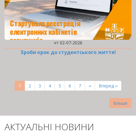
чт 02-07-2026
Зроби крок до студентського життя!
РОЗБИВКА
НА
Поточна
1
Page
2
Page
3
Page
4
Page
5
Page
6
Page
7
Наступна
››
Остання
Вперед ››
СТОРІНКИ
сторінка
сторінка
сторінка
Більше
АКТУАЛЬНІ НОВИНИ