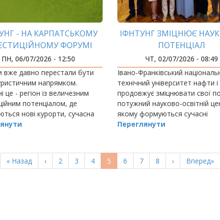
УНГ - НА КАРПАТСЬКОМУ
ІФНТУНГ ЗМІЦНЮЄ НАУ
ЕСТИЦІЙНОМУ ФОРУМІ
ПОТЕНЦІАЛ
ПН, 06/07/2026 - 12:50
ЧТ, 02/07/2026 - 08:49
 вже давно перестали бути
Івано-Франківський національ
уристичним напрямком.
технічний університет нафти і
і це - регіон із величезним
продовжує зміцнювати свої по
ційним потенціалом, де
потужний науково-освітній цен
ться нові курорти, сучасна
якому формуються сучасні
чна інфраструктура та
янути
дослідницькі школи, готуютьс
Переглянути
ні девелоперські проєкти.
висококваліфіковані науковці 
народжуються ідеї,…
Перша
« Назад
Попередня
‹
Page
2
Page
3
Page
4
Поточна
5
Page
6
Page
7
Page
8
Наступна
›
Остання
Вперед»
сторінка
сторінка
сторінка
сторінка
сторінка