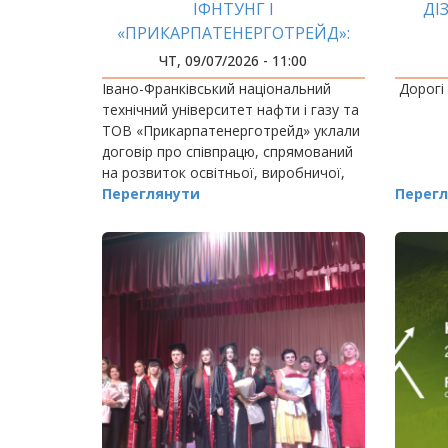
ІФНТУНГ І
ДІ
«ПРИКАРПАТЕНЕРГОТРЕЙД»:
ОСВІТА, ПРАКТИКА,
ЧТ, 09/07/2026 - 11:00
ЕНЕРГЕТИКА
Івано-Франківський національний
Дорогі 
технічний університет нафти і газу та
ТОВ «Прикарпатенерготрейд» уклали
договір про співпрацю, спрямований
на розвиток освітньої, виробничої,
наукової та інноваційної взаємодії.
Переглянути
Перегл