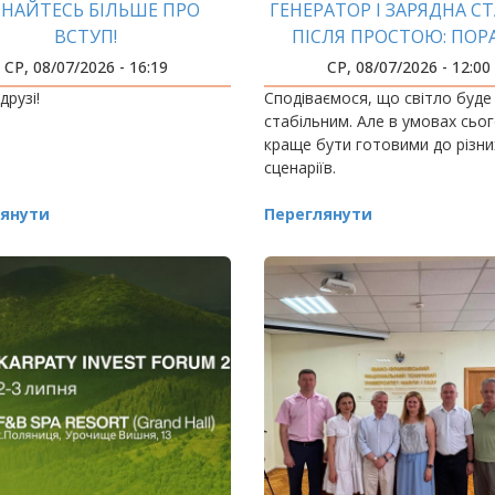
ЗНАЙТЕСЬ БІЛЬШЕ ПРО
ГЕНЕРАТОР І ЗАРЯДНА С
ВСТУП!
ПІСЛЯ ПРОСТОЮ: ПОР
ЕКСПЕРТА ІФНТУН
СР, 08/07/2026 - 16:19
СР, 08/07/2026 - 12:00
друзі!
Сподіваємося, що світло буде
стабільним. Але в умовах сьо
краще бути готовими до різни
сценаріїв.
янути
Переглянути