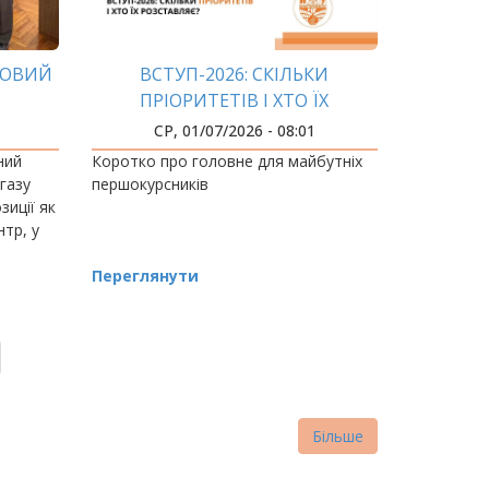
КОВИЙ
ВСТУП-2026: СКІЛЬКИ
ПРІОРИТЕТІВ І ХТО ЇХ
РОЗСТАВЛЯЄ?
СР, 01/07/2026 - 08:01
ний
Коротко про головне для майбутніх
 газу
першокурсників
зиції як
тр, у
я
Переглянути
та
Більше