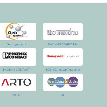
Geo synthesis
ПАТ «УКРТРАНСГАЗ»
PHOENIX CONTACT
ТОВ «Хоневелл Україна»
ARTO
OJS