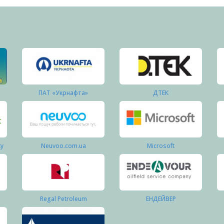
ПАТ «Укрнафта»
ДТЕК
ку
Neuvoo.com.ua
Microsoft
Regal Petroleum
ЕНДЕЙВЕР