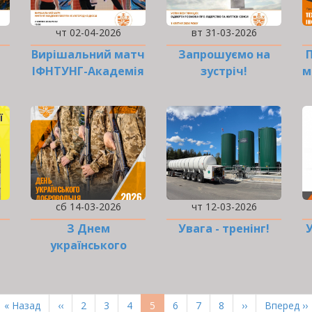
чт 02-04-2026
вт 31-03-2026
Вирішальний матч
Запрошуємо на
ІФНТУНГ-Академія
зустріч!
м
Говерла у…
сб 14-03-2026
чт 12-03-2026
З Днем
Увага - тренінг!
українського
добровольця!
з
Перша
« Назад
Попередня
‹‹
Page
2
Page
3
Page
4
Поточна
5
Page
6
Page
7
Page
8
Наступна
››
Остання
Вперед ››