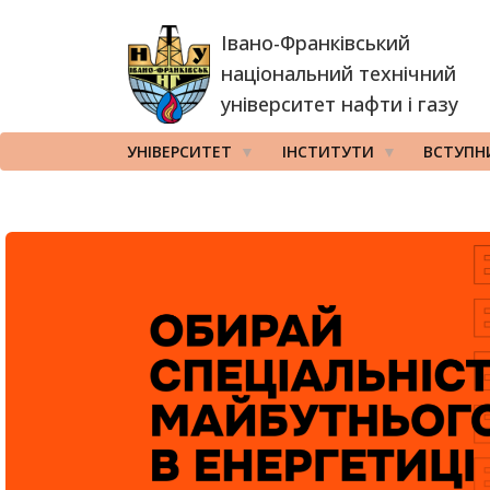
Перейти
Івано-Франківський
до
основного
національний технічний
вмісту
університет нафти і газу
УНІВЕРСИТЕТ
ІНСТИТУТИ
ВСТУПН