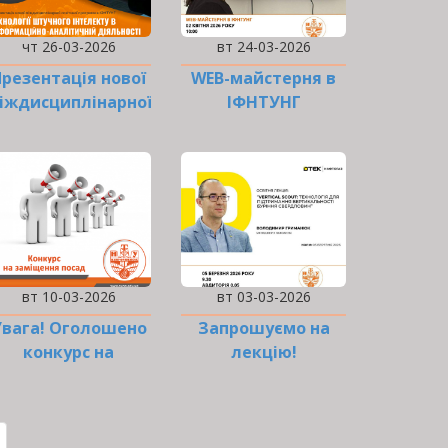
чт 26-03-2026
вт 24-03-2026
Презентація нової
WEB-майстерня в
іждисциплінарної
ІФНТУНГ
освітньої
програми…
вт 10-03-2026
вт 03-03-2026
Увага! Оголошено
Запрошуємо на
конкурс на
лекцію!
аміщення посади