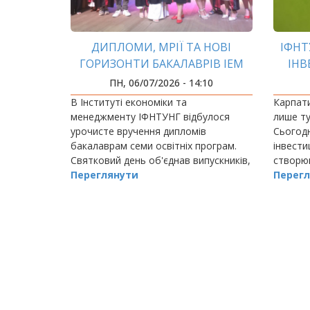
ДИПЛОМИ, МРІЇ ТА НОВІ
ІФНТ
ГОРИЗОНТИ БАКАЛАВРІВ ІЕМ
ІНВ
ПН, 06/07/2026 - 14:10
В Інституті економіки та
Карпати
менеджменту ІФНТУНГ відбулося
лише т
урочисте вручення дипломів
Сьогодн
бакалаврам семи освітніх програм.
інвести
Святковий день об'єднав випускників,
створюю
викладачів і наставників, ставши
Переглянути
туристи
Перегл
символом завершення важливого
масштаб
етапу та початком нових…
РОЗБИВКА
НА
СТОРІНКИ