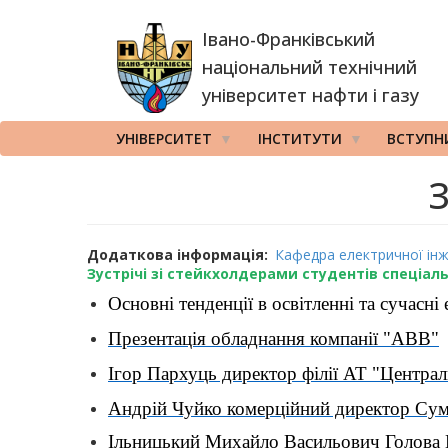
Перейти
Івано-Франківський
до
основного
національний технічний
вмісту
університет нафти і газу
УНІВЕРСИТЕТ
ІНСТИТУТИ
ВСТУПН
З
Додаткова інформація
Кафедра електричної інж
Зустрічі зі стейкхолдерами студентів спеціал
Основні тенденції в освітленні та сучасн
Презентація обладнання компанії "АВВ"
Ігор Пархуць директор філії АТ "Центра
Андрій Чуйко комерційний директор Сум
Ільницький Михайло Васильович Голова 