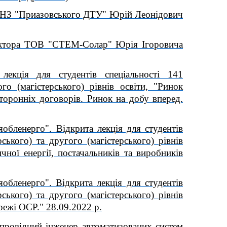
р ДВНЗ "Приазовського ДТУ" Юрій Леонідович
ректора ТОВ "СТЕМ-Солар" Юрія Ігоровича
лекція для студентів спеціальності 141
го (магістерського) рівнів освіти, "Ринок
сторонніх договорів. Ринок на добу вперед.
обленерго". Відкрита лекція для студентів
ського) та другого (магістерського) рівнів
чної енергії, постачальників та виробників
обленерго". Відкрита лекція для студентів
ського) та другого (магістерського) рівнів
режі ОСР." 28.09.2022 р.
 провідний інженер автоматизованих систем