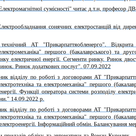
з "Електромагнітної сумісності" читає д.т.н, професо
"Електрообладнання сонячних електростанцій від ди
 технічний АТ "Прикарпаттяобленерго". Відкрита 
електромеханіка" першого (бакалаврського) та друго
инку електричної енергії. Сегменти ринку. Ринок дво
нок. Ринок додаткових послуг". 07.09.2022
ьник відділу по роботі з договорами АТ "Прикарпаття
лектротехніка та електромеханіка" першого (бакалавр
нергії. Функції оператора системи розподілу електри
ни." 14.09.2022 р.
ник відділу по роботі з договорами АТ "Прикарпаття
лектротехніка та електромеханіка" першого (бакалавр
лектроенергії. Інформаційний обмін. Балансування ме
и приладів обліку та автоматики та Роман Куриляк -