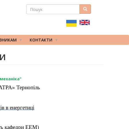
ПОШУК
Пошук
ПОШУКОВА
ФОРМА
ІВНИКАМ
КОНТАКТИ
ми
омеханіка"
«ВАТРА» Тернопіль
в в енергетиці
сть кафедри ЕЕМ)