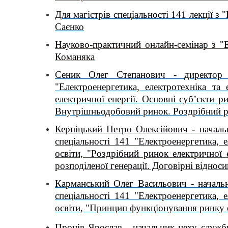
Для магістрів спеціальності 141 лекції 
Саєнко
Науково-практичний онлайн-семінар з 
Команяка
Сеник Олег Степанович
-
директор
"Електроенергетика, електротехніка та 
електричної енергії. Основні суб’єкти р
Внутрішньодобовий ринок. Роздрібний ри
Керніцький Петро Олексійович
- начал
спеціальності 141 "Електроенергетика, е
освіти, "Роздрібний ринок електричної е
розподіленої генерації. Договірні відноси
Карманський Олег Васильович
- началь
спеціальності 141 "Електроенергетика, е
освіти, "Принцип функціонування ринку е
Проців Ярослав - начальник цеху служб