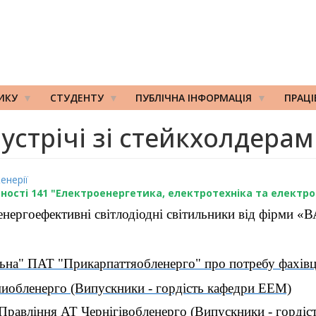
ИКУ
СТУДЕНТУ
ПУБЛІЧНА ІНФОРМАЦІЯ
ПРАЦ
устрічі зі стейкхолдера
енерії
ьності 141 "Електроенергетика, електротехніка та електр
і енергоефективні світлодіодні світильники від фірми 
льна" ПАТ "Прикарпаттяобленерго" про потребу фахівці
иобленерго (Випускники - гордість кафедри ЕЕМ)
Правління АТ Чернігівобленерго (Випускники - горді