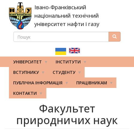
Перейти
Івано-Франківський
до
основного
національний технічний
вмісту
університет нафти і газу
ПОШУК
Пошук
ПОШУКОВА
ФОРМА
УНІВЕРСИТЕТ
ІНСТИТУТИ
ВСТУПНИКУ
СТУДЕНТУ
ПУБЛІЧНА ІНФОРМАЦІЯ
ПРАЦІВНИКАМ
КОНТАКТИ
Факультет
природничих наук