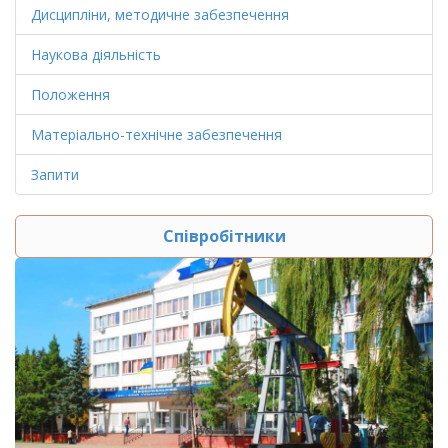
Дисципліни, методичне забезпечення
Наукова діяльність
Положення
Матеріально-технічне забезпечення
Запити
Співробітники