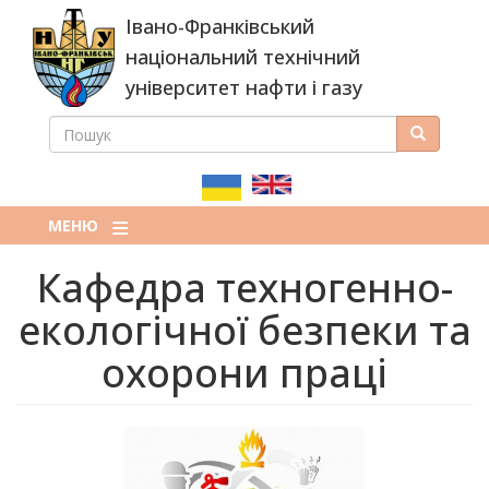
Перейти
Івано-Франківський
до
основного
національний технічний
вмісту
університет нафти і газу
ПОШУК
Пошук
ПОШУКОВА
ФОРМА
МЕНЮ
Кафедра техногенно-
екологічної безпеки та
охорони праці