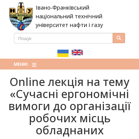
Перейти
Івано-Франківський
до
основного
національний технічний
вмісту
університет нафти і газу
ПОШУК
Пошук
ПОШУКОВА
ФОРМА
МЕНЮ
Оnline лекція на тему
«Сучасні ергономічні
вимоги до організації
робочих місць
обладнаних