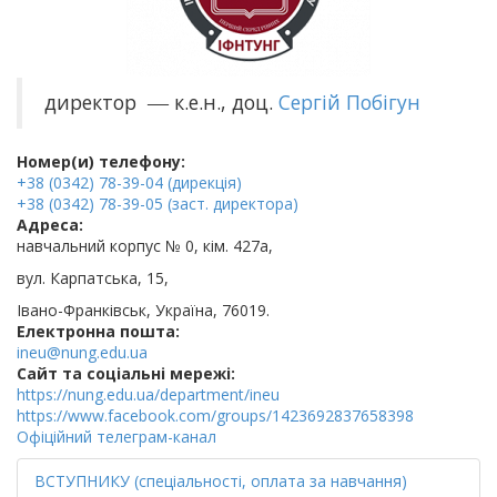
директор
к.е.н., доц.
Сергій Побігун
—
Номер(и) телефону:
+38 (0342) 78-39-04 (дирекція)
+38 (0342) 78-39-05 (заст. директора)
Адреса:
навчальний корпус № 0, кім. 427а,
вул. Карпатська, 15,
Івано-Франківськ, Україна, 76019.
Електронна пошта:
ineu@nung.edu.ua
Cайт та соціальні мережі:
https://nung.edu.ua/department/ineu
https://www.facebook.com/groups/1423692837658398
Офіційний телеграм-канал
ВСТУПНИКУ (спеціальності, оплата за навчання)