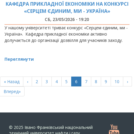
КАФЕДРА ПРИКЛАДНОЇ ЕКОНОМІКИ НА КОНКУРСІ
«СЕРЦЕМ ЄДИНИМ, МИ - УКРАЇНА»
СБ, 23/05/2026 - 19:20
У нашому університеті триває конкурс «Серцем єдиним, ми -
Україна». Кафедра прикладної економіки активно
долучається до організації дозвілля для учасників заходу.
Переглянути
РОЗБИВКА
НА
Перша
« Назад
Попередня
‹
Page
2
Page
3
Page
4
Page
5
Поточна
6
Page
7
Page
8
Page
9
Page
10
Нас
›
СТОРІНКИ
сторінка
сторінка
сторінка
сто
Остання
Вперед»
сторінка
© 2025
Івано Франківський національний
технічний університет нафти і газу.