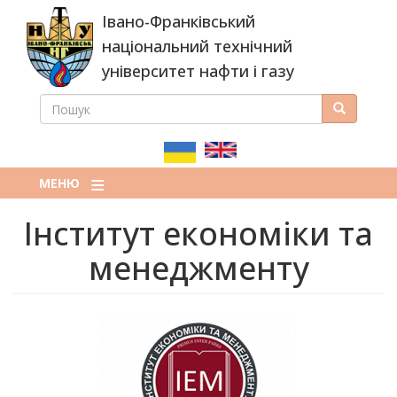
Перейти
Івано-Франківський
до
основного
національний технічний
вмісту
університет нафти і газу
ПОШУК
Пошук
ПОШУКОВА
ФОРМА
МЕНЮ
Інститут економіки та
менеджменту