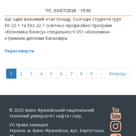
ПТ, 03/07/2026 - 19:30
Ще один важливий етап позаду. Сьогодні студенти груп
ЕК-22-1 та ЕКз-22-1 освітньо-професійної програми
«Економіка бізнесу» спеціальності 051 «Економіка»
отримали дипломи бакалавра.
Переглянути
РОЗБИВКА
НА
Поточна
1
Page
2
Page
3
Page
4
Page
5
Page
6
Page
7
Page
8
Page
9
Наступна
›
Остання
Вперед»
СТОРІНКИ
сторінка
сторінка
сторінка
© 2025
Івано Франківський національний
технічний університет нафти і газу.
Усi права захищенi.
Україна, м. Івано-Франківськ, вул. Карпатська,