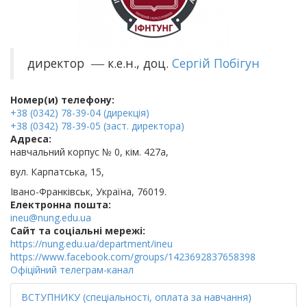
директор
к.е.н., доц.
Сергій Побігун
—
Номер(и) телефону:
+38 (0342) 78-39-04 (дирекція)
+38 (0342) 78-39-05 (заст. директора)
Адреса:
навчальний корпус № 0, кім. 427а,
вул. Карпатська, 15,
Івано-Франківськ, Україна, 76019.
Електронна пошта:
ineu@nung.edu.ua
Cайт та соціальні мережі:
https://nung.edu.ua/department/ineu
https://www.facebook.com/groups/1423692837658398
Офіційний телеграм-канал
ВСТУПНИКУ (спеціальності, оплата за навчання)