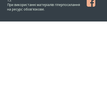
15.
При використанні матеріалів гіперпосилання
на ресурс обов'язкове.