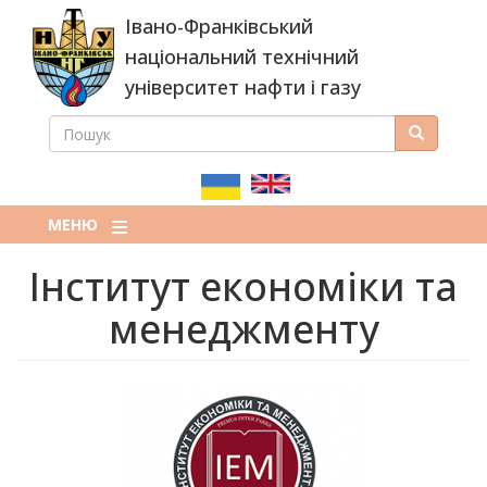
Перейти
Івано-Франківський
до
основного
національний технічний
вмісту
університет нафти і газу
ПОШУК
Пошук
ПОШУКОВА
ФОРМА
МЕНЮ
Інститут економіки та
менеджменту