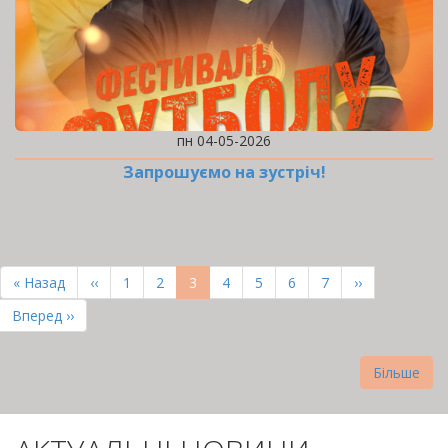
пн 04-05-2026
Запрошуємо на зустріч!
РОЗБИВКА
НА
Перша
« Назад
Попередня
‹‹
Page
1
Page
2
Поточна
3
Page
4
Page
5
Page
6
Page
7
Наступна
››
СТОРІНКИ
сторінка
сторінка
сторінка
сторінка
Остання
Вперед ››
сторінка
Більше