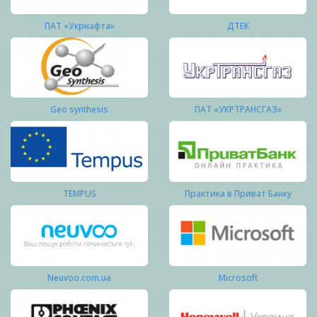
ПАТ «Укрнафта»
ДТЕК
Geo synthesis
ПАТ «УКРТРАНСГАЗ»
TEMPUS
Практика в Приват Банку
Neuvoo.com.ua
Microsoft