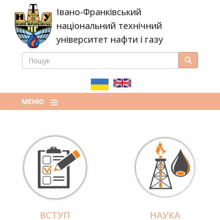
Перейти
Івано-Франківський
до
основного
національний технічний
вмісту
університет нафти і газу
ПОШУК
Пошук
ПОШУКОВА
ФОРМА
МЕНЮ
ВСТУП
НАУКА