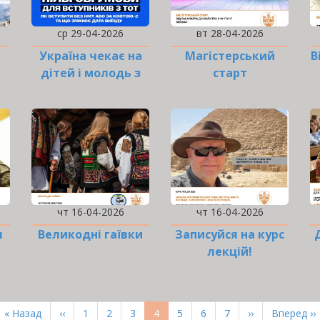
ср 29-04-2026
вт 28-04-2026
Україна чекає на
Магістерський
В
дітей і молодь з
старт
ТОТ
чт 16-04-2026
чт 16-04-2026
я
Великодні гаївки
Записуйся на курс
лекцій!
Перша
« Назад
Попередня
‹‹
Page
1
Page
2
Page
3
Поточна
4
Page
5
Page
6
Page
7
Наступна
››
Остання
Вперед ››