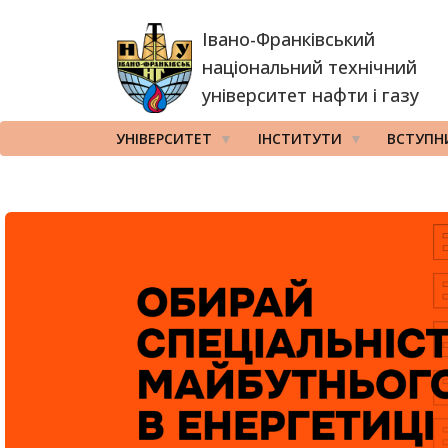
Перейти
Івано-Франківський
до
основного
національний технічний
вмісту
університет нафти і газу
УНІВЕРСИТЕТ
ІНСТИТУТИ
ВСТУПН