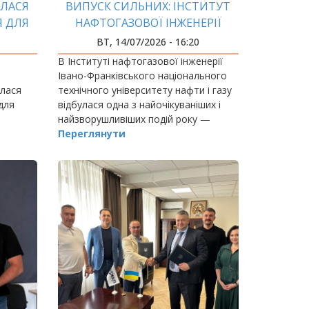
УЛАСЯ
ВИПУСК СИЛЬНИХ: ІНСТИТУТ
Я ДЛЯ
НАФТОГАЗОВОЇ ІНЖЕНЕРІЇ
ІФНТУНГ УРОЧИСТО ВРУЧИВ
ВТ, 14/07/2026 - 16:20
ДИПЛОМИ БАКАЛАВРАМ
В Інституті нафтогазової інженерії
Івано-Франківського національного
улася
технічного університету нафти і газу
для
відбулася одна з найочікуваніших і
найзворушливіших подій року —
урочисте вручення дипломів
Переглянути
ології
бакалавра випускникам
ики»
спеціальностей 184 «Гірництво…