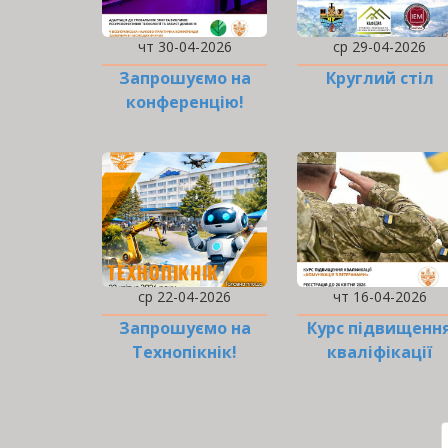
чт 30-04-2026
ср 29-04-2026
Запрошуємо на
Круглий стіл
конференцію!
ср 22-04-2026
чт 16-04-2026
Запрошуємо на
Курс підвищенн
Технопікнік!
кваліфікації
«Комунікація з
ветеранами…
РОЗБИВКА
НА
СТОРІНКИ