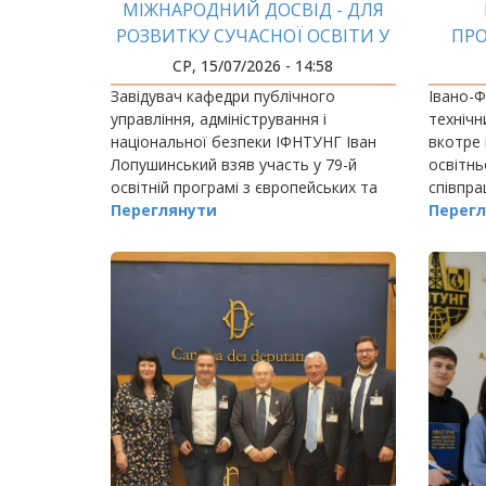
МІЖНАРОДНИЙ ДОСВІД - ДЛЯ
РОЗВИТКУ СУЧАСНОЇ ОСВІТИ У
ПРО
СФЕРІ ПУБЛІЧНОГО
СР, 15/07/2026 - 14:58
УПРАВЛІННЯ
Завідувач кафедри публічного
Івано-Ф
управління, адміністрування і
технічн
національної безпеки ІФНТУНГ Іван
вкотре 
Лопушинський взяв участь у 79-й
освітнь
освітній програмі з європейських та
співпра
освітніх студій, що організована НУО
Переглянути
педагог
Перегл
"Україна в Європі" (Франція) та
працівни
проходила з 30…