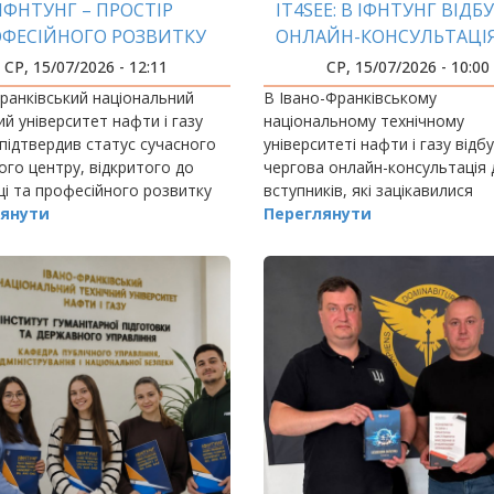
ІФНТУНГ – ПРОСТІР
IT4SEE: В ІФНТУНГ ВІДБ
ФЕСІЙНОГО РОЗВИТКУ
ОНЛАЙН-КОНСУЛЬТАЦІ
ПЕДАГОГІВ
ВСТУПНИКІВ
СР, 15/07/2026 - 12:11
СР, 15/07/2026 - 10:00
ранківський національний
В Івано-Франківському
ий університет нафти і газу
національному технічному
підтвердив статус сучасного
університеті нафти і газу відб
ого центру, відкритого до
чергова онлайн-консультація 
ці та професійного розвитку
вступників, які зацікавилися
ічних і науково-педагогічних
янути
англомовною магістерською
Переглянути
ків.
програмою «Інформаційні техн
для сталого розвитку енергет
(IT4SEE).