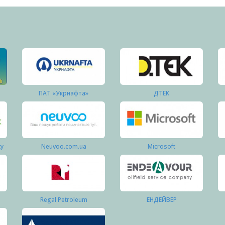
ПАТ «Укрнафта»
ДТЕК
ку
Neuvoo.com.ua
Microsoft
Regal Petroleum
ЕНДЕЙВЕР