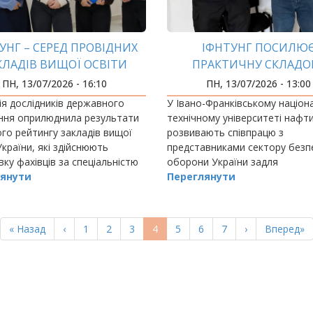
УНГ – СЕРЕД ПРОВІДНИХ
ІФНТУНГ ПОСИЛЮ
КЛАДІВ ВИЩОЇ ОСВІТИ
ПРАКТИЧНУ СКЛАДО
НИ ЗА СПЕЦІАЛЬНІСТЮ D4
ПІДГОТОВКИ ФАХІВЦІ
ПН, 13/07/2026 - 16:10
ПН, 13/07/2026 - 13:00
БЛІЧНЕ УПРАВЛІННЯ ТА
НАЦІОНАЛЬНОЇ БЕЗП
ія дослідників державного
У Івано-Франківському націо
АДМІНІСТРУВАННЯ»
ння оприлюднила результати
технічному університеті нафти 
го рейтингу закладів вищої
розвивають співпрацю з
України, які здійснюють
представниками сектору безп
вку фахівців за спеціальністю
оборони України задля
лічне управління та
янути
вдосконалення підготовки ма
Переглянути
трування».
фахівців.
Перша
« Назад
Попередня
‹
Page
1
Page
2
Page
3
Поточна
4
Page
5
Page
6
Page
7
Наступна
›
Остання
Вперед»
сторінка
сторінка
сторінка
сторінка
сторінка