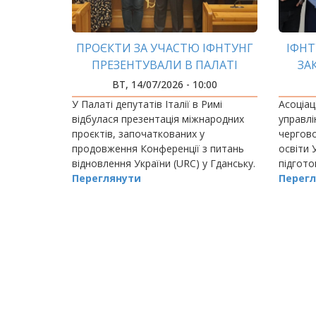
ПРОЄКТИ ЗА УЧАСТЮ ІФНТУНГ
ІФНТ
ПРЕЗЕНТУВАЛИ В ПАЛАТІ
ЗА
ДЕПУТАТІВ ІТАЛІЇ
УКРАЇ
ВТ, 14/07/2026 - 10:00
«ПУ
У Палаті депутатів Італії в Римі
Асоціац
відбулася презентація міжнародних
управлі
проєктів, започаткованих у
чергово
продовження Конференції з питань
освіти 
відновлення України (URC) у Гданську.
підгото
Переглянути
D4 «Пуб
Перегл
адмініс
РОЗБИВКА
НА
СТОРІНКИ