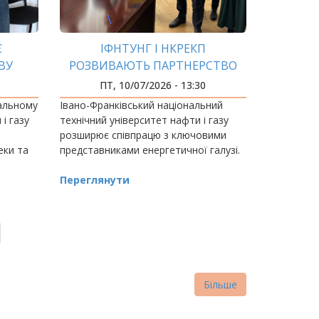
Є
ІФНТУНГ І НКРЕКП
ВУ
РОЗВИВАЮТЬ ПАРТНЕРСТВО
В З
ДЛЯ ЕНЕРГЕТИКИ
ПТ, 10/07/2026 - 13:30
ЕКИ
МАЙБУТНЬОГО
нальному
Івано-Франківський національний
і газу
технічний університет нафти і газу
розширює співпрацю з ключовими
еки та
представниками енергетичної галузі.
йбутніх
Переглянути
Більше