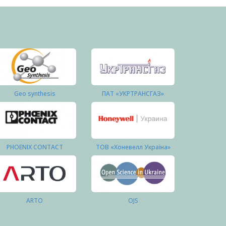
Geo synthesis
ПАТ «УКРТРАНСГАЗ»
PHOENIX CONTACT
ТОВ «Хоневелл Україна»
ARTO
OJS