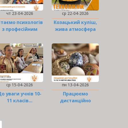
чт 23-04-2026
ср 22-04-2026
ітаємо психологів
Козацький куліш,
з професійним
жива атмосфера
святом!
та добра справа
разом
ср 15-04-2026
пн 13-04-2026
До уваги учнів 10-
Працюємо
11 класів…
дистанційно