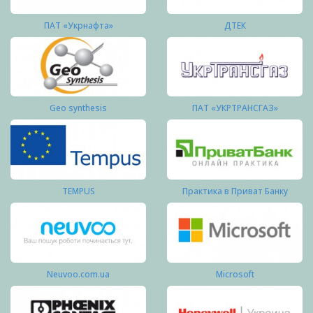
ПАТ «Укрнафта»
ДТЕК
Geo synthesis
ПАТ «УКРТРАНСГАЗ»
TEMPUS
Практика в Приват Банку
Neuvoo.com.ua
Microsoft