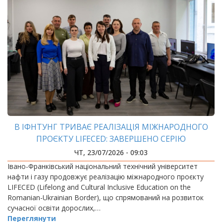
В ІФНТУНГ ТРИВАЄ РЕАЛІЗАЦІЯ МІЖНАРОДНОГО
ПРОЄКТУ LIFECED: ЗАВЕРШЕНО СЕРІЮ
МІЖНАРОДНИХ ТРЕНІНГІВ ДЛЯ УКРАЇНСЬКИХ І
ЧТ, 23/07/2026 - 09:03
РУМУНСЬКИХ УЧАСНИКІВ
Івано-Франківський національний технічний університет
нафти і газу продовжує реалізацію міжнародного проєкту
LIFECED (Lifelong and Cultural Inclusive Education on the
Romanian-Ukrainian Border), що спрямований на розвиток
сучасної освіти дорослих,…
Переглянути