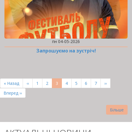
пн 04-05-2026
Запрошуємо на зустріч!
РОЗБИВКА
НА
Перша
« Назад
Попередня
‹‹
Page
1
Page
2
Поточна
3
Page
4
Page
5
Page
6
Page
7
Наступна
››
СТОРІНКИ
сторінка
сторінка
сторінка
сторінка
Остання
Вперед ››
сторінка
Більше