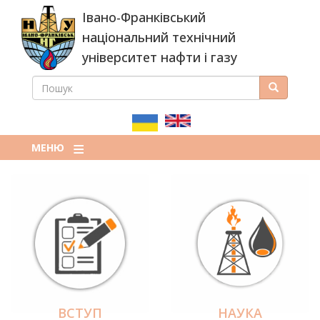
Перейти
Івано-Франківський
до
основного
національний технічний
вмісту
університет нафти і газу
ПОШУК
Пошук
ПОШУКОВА
ФОРМА
МЕНЮ
ВСТУП
НАУКА