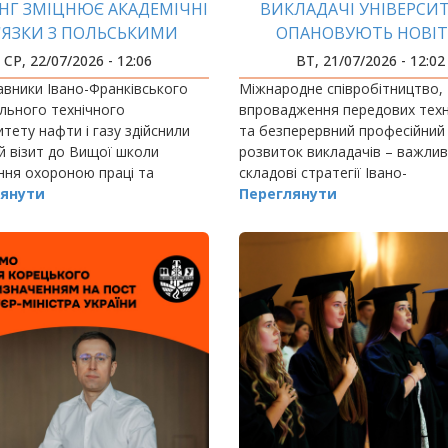
НГ ЗМІЦНЮЄ АКАДЕМІЧНІ
ВИКЛАДАЧІ УНІВЕРСИ
'ЯЗКИ З ПОЛЬСЬКИМИ
ОПАНОВУЮТЬ НОВІТ
ПАРТНЕРАМИ
ТЕХНОЛОГІЇ
СР, 22/07/2026 - 12:06
ВТ, 21/07/2026 - 12:02
вники Івано-Франківського
Міжнародне співробітництво,
льного технічного
впровадження передових техн
итету нафти і газу здійснили
та безперервний професійний
 візит до Вищої школи
розвиток викладачів – важлив
ння охороною праці та
складові стратегії Івано-
 праці в місті Катовіце
янути
Франківського національного
Переглянути
ліка Польща).
технічного університету нафти 