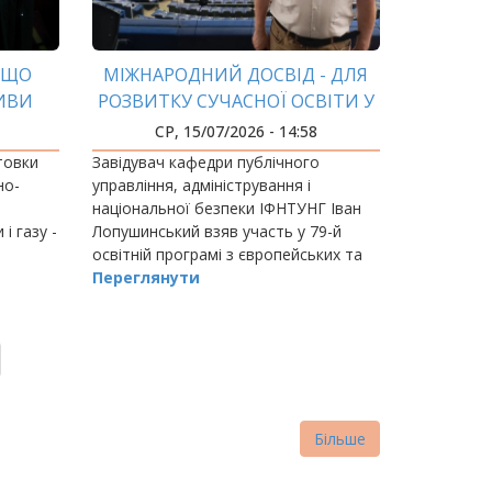
, ЩО
МІЖНАРОДНИЙ ДОСВІД - ДЛЯ
ИВИ
РОЗВИТКУ СУЧАСНОЇ ОСВІТИ У
СФЕРІ ПУБЛІЧНОГО
СР, 15/07/2026 - 14:58
УПРАВЛІННЯ
отовки
Завідувач кафедри публічного
но-
управління, адміністрування і
національної безпеки ІФНТУНГ Іван
і газу -
Лопушинський взяв участь у 79-й
освітній програмі з європейських та
освітніх студій, що організована НУО
Переглянути
"Україна в Європі" (Франція) та
проходила з 30…
Більше