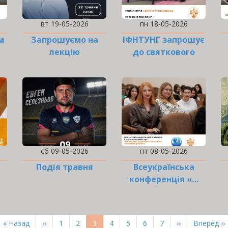
вт 19-05-2026
пн 18-05-2026
м
Запрошуємо на
ІФНТУНГ запрошує
лекцію
до святкового
флешмобу!
сб 09-05-2026
пт 08-05-2026
Подія травня
Всеукраїнська
конференція «…
Перша
« Назад
Попередня
‹‹
Page
1
Page
2
Поточна
3
Page
4
Page
5
Page
6
Page
7
Наступна
››
Остання
Вперед ››