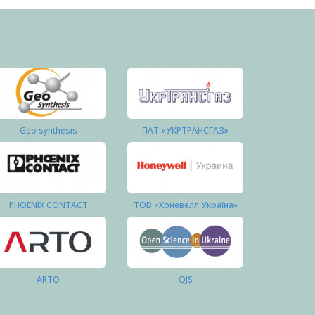
Geo synthesis
ПАТ «УКРТРАНСГАЗ»
PHOENIX CONTACT
ТОВ «Хоневелл Україна»
ARTO
OJS