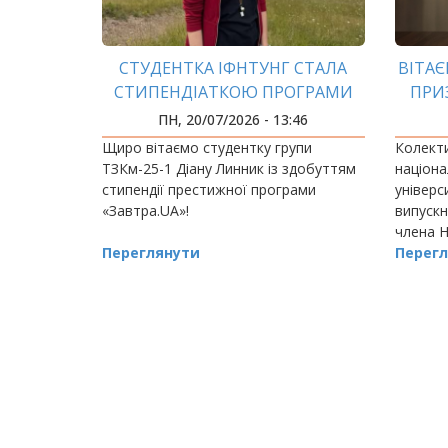
СТУДЕНТКА ІФНТУНГ СТАЛА
ВІТАЄ
СТИПЕНДІАТКОЮ ПРОГРАМИ
ПРИ
«ЗАВТРА.UA»
ПРЕМ
ПН, 20/07/2026 - 13:46
Щиро вітаємо студентку групи
Колекти
ТЗКм-25-1 Діану Линник із здобуттям
націона
стипендії престижної програми
універс
«Завтра.UA»!
випускн
члена 
Переглянути
Сергія 
Перегл
посаду 
РОЗБИВКА
НА
СТОРІНКИ