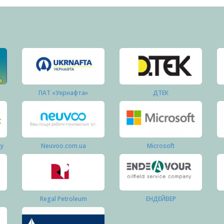
ПАТ «Укрнафта»
ДТЕК
ку
Neuvoo.com.ua
Microsoft
Regal Petroleum
ЕНДЕЙВЕР