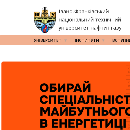
Перейти
Івано-Франківський
до
основного
національний технічний
вмісту
університет нафти і газу
УНІВЕРСИТЕТ
ІНСТИТУТИ
ВСТУПН