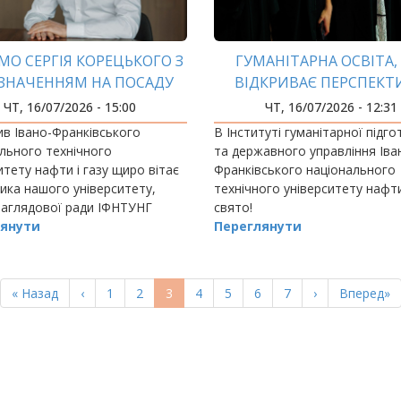
МО СЕРГІЯ КОРЕЦЬКОГО З
ГУМАНІТАРНА ОСВІТА
ЗНАЧЕННЯМ НА ПОСАДУ
ВІДКРИВАЄ ПЕРСПЕКТ
'ЄР-МІНІСТРА УКРАЇНИ!
ЧТ, 16/07/2026 - 15:00
ЧТ, 16/07/2026 - 12:31
в Івано-Франківського
В Інституті гуманітарної підг
льного технічного
та державного управління Іва
итету нафти і газу щиро вітає
Франківського національного
ика нашого університету,
технічного університету нафти 
Наглядової ради ІФНТУНГ
свято!
Корецького з призначенням на
янути
Переглянути
Прем'єр-міністра України.
Перша
« Назад
Попередня
‹
Page
1
Page
2
Поточна
3
Page
4
Page
5
Page
6
Page
7
Наступна
›
Остання
Вперед»
сторінка
сторінка
сторінка
сторінка
сторінка