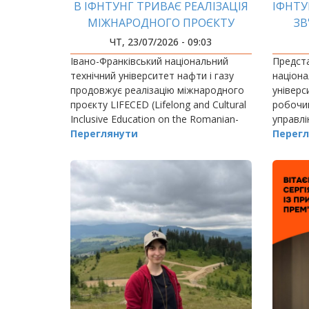
В ІФНТУНГ ТРИВАЄ РЕАЛІЗАЦІЯ
ІФНТУ
МІЖНАРОДНОГО ПРОЄКТУ
ЗВ
LIFECED: ЗАВЕРШЕНО СЕРІЮ
ЧТ, 23/07/2026 - 09:03
МІЖНАРОДНИХ ТРЕНІНГІВ ДЛЯ
Івано-Франківський національний
Предста
УКРАЇНСЬКИХ І РУМУНСЬКИХ
технічний університет нафти і газу
націона
УЧАСНИКІВ
продовжує реалізацію міжнародного
універс
проєкту LIFECED (Lifelong and Cultural
робочий
Inclusive Education on the Romanian-
управлі
Ukrainian Border), що спрямований на
Переглянути
безпеки
Перегл
розвиток сучасної освіти дорослих,…
(Респуб