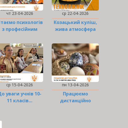
чт 23-04-2026
ср 22-04-2026
ітаємо психологів
Козацький куліш,
з професійним
жива атмосфера
святом!
та добра справа
разом
ср 15-04-2026
пн 13-04-2026
До уваги учнів 10-
Працюємо
11 класів…
дистанційно