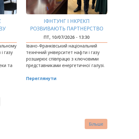
Є
ІФНТУНГ І НКРЕКП
ВУ
РОЗВИВАЮТЬ ПАРТНЕРСТВО
В З
ДЛЯ ЕНЕРГЕТИКИ
ПТ, 10/07/2026 - 13:30
ЕКИ
МАЙБУТНЬОГО
нальному
Івано-Франківський національний
і газу
технічний університет нафти і газу
розширює співпрацю з ключовими
еки та
представниками енергетичної галузі.
йбутніх
Переглянути
Більше