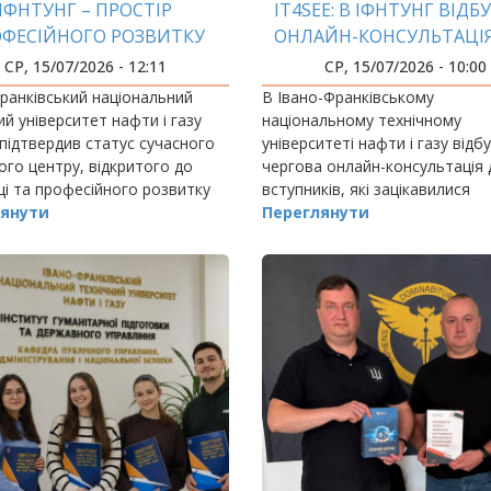
ІФНТУНГ – ПРОСТІР
IT4SEE: В ІФНТУНГ ВІДБ
ФЕСІЙНОГО РОЗВИТКУ
ОНЛАЙН-КОНСУЛЬТАЦІ
ПЕДАГОГІВ
ВСТУПНИКІВ
СР, 15/07/2026 - 12:11
СР, 15/07/2026 - 10:00
ранківський національний
В Івано-Франківському
ий університет нафти і газу
національному технічному
підтвердив статус сучасного
університеті нафти і газу відб
ого центру, відкритого до
чергова онлайн-консультація 
ці та професійного розвитку
вступників, які зацікавилися
ічних і науково-педагогічних
янути
англомовною магістерською
Переглянути
ків.
програмою «Інформаційні техн
для сталого розвитку енергет
(IT4SEE).