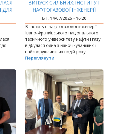
УЛАСЯ
ВИПУСК СИЛЬНИХ: ІНСТИТУТ
Я ДЛЯ
НАФТОГАЗОВОЇ ІНЖЕНЕРІЇ
ІФНТУНГ УРОЧИСТО ВРУЧИВ
ВТ, 14/07/2026 - 16:20
ДИПЛОМИ БАКАЛАВРАМ
В Інституті нафтогазової інженерії
Івано-Франківського національного
улася
технічного університету нафти і газу
для
відбулася одна з найочікуваніших і
найзворушливіших подій року —
урочисте вручення дипломів
Переглянути
ології
бакалавра випускникам
ики»
спеціальностей 184 «Гірництво…