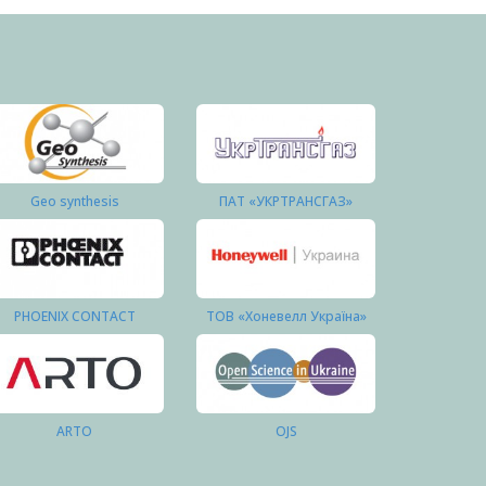
Geo synthesis
ПАТ «УКРТРАНСГАЗ»
PHOENIX CONTACT
ТОВ «Хоневелл Україна»
ARTO
OJS