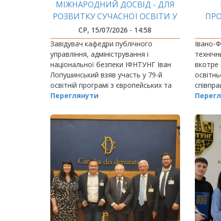
МІЖНАРОДНИЙ ДОСВІД - ДЛЯ
РОЗВИТКУ СУЧАСНОЇ ОСВІТИ У
ПРО
СФЕРІ ПУБЛІЧНОГО
СР, 15/07/2026 - 14:58
УПРАВЛІННЯ
Завідувач кафедри публічного
Івано-Ф
управління, адміністрування і
технічн
національної безпеки ІФНТУНГ Іван
вкотре 
Лопушинський взяв участь у 79-й
освітнь
освітній програмі з європейських та
співпра
освітніх студій, що організована НУО
Переглянути
педагог
Перегл
"Україна в Європі" (Франція) та
працівни
проходила з 30…