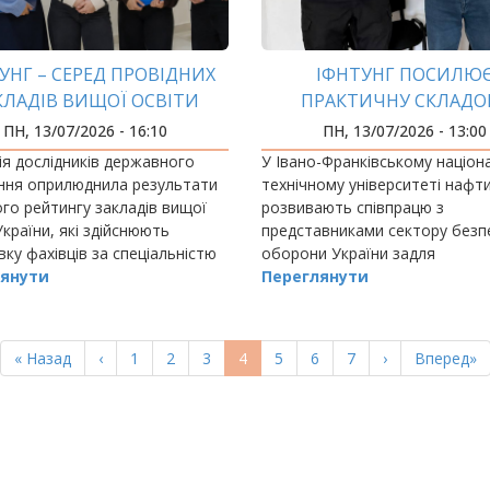
УНГ – СЕРЕД ПРОВІДНИХ
ІФНТУНГ ПОСИЛЮ
КЛАДІВ ВИЩОЇ ОСВІТИ
ПРАКТИЧНУ СКЛАДО
НИ ЗА СПЕЦІАЛЬНІСТЮ D4
ПІДГОТОВКИ ФАХІВЦІ
ПН, 13/07/2026 - 16:10
ПН, 13/07/2026 - 13:00
БЛІЧНЕ УПРАВЛІННЯ ТА
НАЦІОНАЛЬНОЇ БЕЗП
ія дослідників державного
У Івано-Франківському націо
АДМІНІСТРУВАННЯ»
ння оприлюднила результати
технічному університеті нафти 
го рейтингу закладів вищої
розвивають співпрацю з
України, які здійснюють
представниками сектору безп
вку фахівців за спеціальністю
оборони України задля
лічне управління та
янути
вдосконалення підготовки ма
Переглянути
трування».
фахівців.
Перша
« Назад
Попередня
‹
Page
1
Page
2
Page
3
Поточна
4
Page
5
Page
6
Page
7
Наступна
›
Остання
Вперед»
сторінка
сторінка
сторінка
сторінка
сторінка