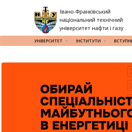
Перейти
Івано-Франківський
до
основного
національний технічний
вмісту
університет нафти і газу
УНІВЕРСИТЕТ
ІНСТИТУТИ
ВСТУПН