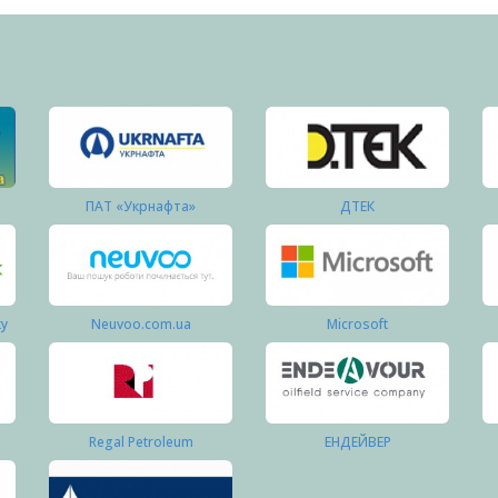
ПАТ «Укрнафта»
ДТЕК
ку
Neuvoo.com.ua
Microsoft
Regal Petroleum
ЕНДЕЙВЕР