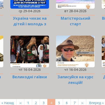
ср 29-04-2026
вт 28-04-2026
Україна чекає на
Магістерський
В
дітей і молодь з
старт
ТОТ
чт 16-04-2026
чт 16-04-2026
я
Великодні гаївки
Записуйся на курс
лекцій!
Перша
« Назад
Попередня
‹‹
Page
1
Page
2
Page
3
Поточна
4
Page
5
Page
6
Page
7
Наступна
››
Остання
Вперед ››