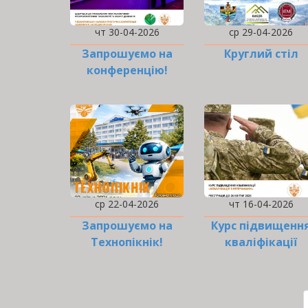
чт 30-04-2026
ср 29-04-2026
Запрошуємо на
Круглий стіл
конференцію!
ср 22-04-2026
чт 16-04-2026
Запрошуємо на
Курс підвищенн
Технопікнік!
кваліфікації
«Комунікація з
ветеранами…
РОЗБИВКА
НА
СТОРІНКИ