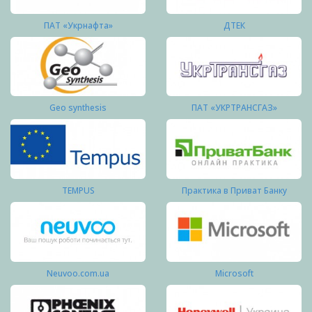
ПАТ «Укрнафта»
ДТЕК
Geo synthesis
ПАТ «УКРТРАНСГАЗ»
TEMPUS
Практика в Приват Банку
Neuvoo.com.ua
Microsoft