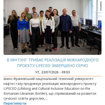
В ІФНТУНГ ТРИВАЄ РЕАЛІЗАЦІЯ МІЖНАРОДНОГО
ПРОЄКТУ LIFECED: ЗАВЕРШЕНО СЕРІЮ
МІЖНАРОДНИХ ТРЕНІНГІВ ДЛЯ УКРАЇНСЬКИХ І
ЧТ, 23/07/2026 - 09:03
РУМУНСЬКИХ УЧАСНИКІВ
Івано-Франківський національний технічний університет
нафти і газу продовжує реалізацію міжнародного проєкту
LIFECED (Lifelong and Cultural Inclusive Education on the
Romanian-Ukrainian Border), що спрямований на розвиток
сучасної освіти дорослих,…
Переглянути