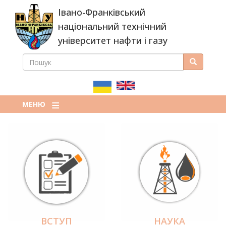
Перейти
Івано-Франківський
до
основного
національний технічний
вмісту
університет нафти і газу
ПОШУК
Пошук
ПОШУКОВА
ФОРМА
МЕНЮ
ВСТУП
НАУКА