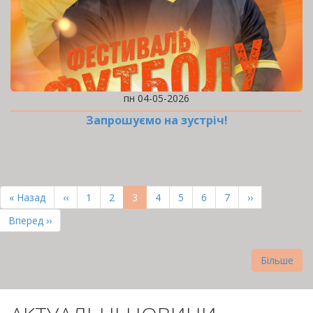
пн 04-05-2026
Запрошуємо на зустріч!
РОЗБИВКА
НА
Перша
« Назад
Попередня
‹‹
Page
1
Page
2
Поточна
3
Page
4
Page
5
Page
6
Page
7
Наступна
››
СТОРІНКИ
сторінка
сторінка
сторінка
сторінка
Остання
Вперед ››
сторінка
Більше