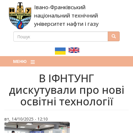
Перейти
Івано-Франківський
до
основного
національний технічний
вмісту
університет нафти і газу
ПОШУК
Пошук
ПОШУКОВА
ФОРМА
МЕНЮ
В ІФНТУНГ
дискутували про нові
освітні технології
вт, 14/10/2025 - 12:10