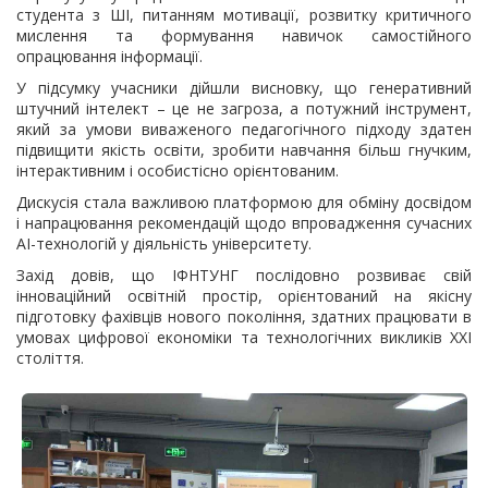
студента з ШІ, питанням мотивації, розвитку критичного
мислення та формування навичок самостійного
опрацювання інформації.
У підсумку учасники дійшли висновку, що генеративний
штучний інтелект – це не загроза, а потужний інструмент,
який за умови виваженого педагогічного підходу здатен
підвищити якість освіти, зробити навчання більш гнучким,
інтерактивним і особистісно орієнтованим.
Дискусія стала важливою платформою для обміну досвідом
і напрацювання рекомендацій щодо впровадження сучасних
AI-технологій у діяльність університету.
Захід довів, що ІФНТУНГ послідовно розвиває свій
інноваційний освітній простір, орієнтований на якісну
підготовку фахівців нового покоління, здатних працювати в
умовах цифрової економіки та технологічних викликів XXI
століття.