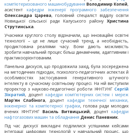
комп’ютеризованого машинобудування
Володимир Копей
,
асистент
кафедри інженерії програмного забезпечення
Олександра Царева
, головний спеціаліст відділу освіти
Новицької сільської ради Калуського району
Христина
Струтинська
.
Учасники круглого столу відзначили, що інноваційні освітні
технології – це не лише сучасний тренд, а необхідність,
продиктована реаліями часу. Вони дають можливість
зробити навчальний процес більш динамічним, адаптивним і
практикоорієнтованим.
Панельна дискусія, що продовжила захід, була зосереджена
на методичних підходах, психолого-педагогічних аспектах й
особливостях застосування генеративного штучного
інтелекту в сучасному освітньому процесі. На ній виступили
проректор з науково-педагогічної роботи ІФНТУНГ
Сергій
Зікратий
, доцент
кафедри комп'ютерних систем і мереж
Мар’ян Слабінога
, доцент
кафедри технічної механіки,
інженерної та комп’ютерної графіки
, голова ради молодих
вчених ІФНТУНГ
Василь Витвицький
, доцент
кафедри
нафтогазових машин та обладнання
Денис Паневник
.
Під час дискусії викладачі поділилися успішними кейсами
інтеграції цифрових технологій у навчальний процес, що