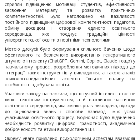
сприяли підвищенню мотивації студентів, ефективності
засвоєння матеріалу та розвитку практичних
компетентностей. Було наголошено на важливості
постійного підвищення цифрової компетентності педагогів,
обміну досвідом і створення єдиного освітнього
середовища, яке поєднує традиційні цінності
університетської освіти з новітніми технологіями.
Метою дискусії було формування спільного бачення щодо
ефективного та безпечного використання генеративного
штучного інтелекту (ChatGPT, Gemini, Copilot, Claude тощо) у
навчальному процесі, розроблення методичних підходів до
інтеграції таких інструментів у викладання, а також аналіз
психолого-педагогічних аспектів їхнього впливу на
особистість здобувача освіти.
Учасники заходу наголосили, що штучний інтелект стає не
лише технічним інструментом, а й важливою частиною
освітнього середовища, яка змінює роль викладача, підходи
до оцінювання знань і способи взаємодії між усіма
учасниками освітнього процесу. Водночас було відзначено
необхідність розвитку цифрової грамотності, академічної
доброчесності та етики використання ШІ.
Окрему увагу приділено психологічним аспектам взаємодії