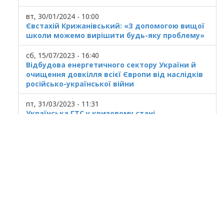
вт, 30/01/2024 - 10:00
Євстахій Крижанівський: «З допомогою вищої
школи можемо вирішити будь-яку проблему»
сб, 15/07/2023 - 16:40
Відбудова енергетичного сектору України й
очищення довкілля всієї Європи від наслідків
російсько-української війни
пт, 31/03/2023 - 11:31
Українська ГТС у кризовому стані
© 2025
Івано Франківський національний
технічний університет нафти і газу.
Усi права захищенi.
Україна, м. Івано-Франківськ, вул. Карпатська,
15.
При використанні матеріалів гіперпосилання
на ресурс обов'язкове.