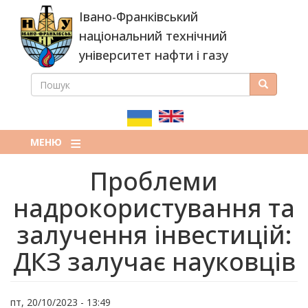
Перейти
Івано-Франківський
до
основного
національний технічний
вмісту
університет нафти і газу
ПОШУК
Пошук
ПОШУКОВА
ФОРМА
МЕНЮ
Проблеми
надрокористування та
залучення інвестицій:
ДКЗ залучає науковців
пт, 20/10/2023 - 13:49