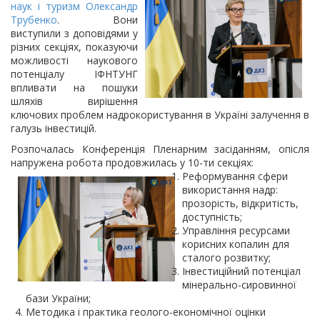
наук і туризм
Олександр
Трубенко
. Вони
виступили з доповідями у
різних секціях, показуючи
можливості наукового
потенціалу ІФНТУНГ
впливати на пошуки
шляхів вирішення
ключових проблем надрокористування в Україні залучення в
галузь інвестицій.
Розпочалась Конференція Пленарним засіданням, опісля
напружена робота продовжилась у 10-ти
секціях:
Реформування сфери
використання надр:
прозорість, відкритість,
доступність;
Управління ресурсами
корисних копалин для
сталого розвитку;
Інвестиційний потенціал
мінерально-сировинної
бази України;
Методика і практика геолого-економічної оцінки