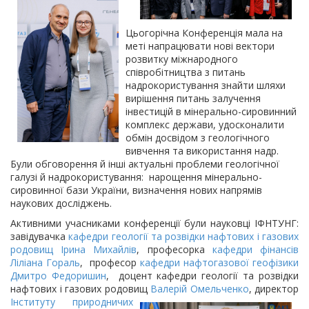
Цьогорічна Конференція мала на
меті напрацювати нові вектори
розвитку міжнародного
співробітництва з питань
надрокористування знайти шляхи
вирішення питань залучення
інвестицій в мінерально-сировинний
комплекс держави, удосконалити
обмін досвідом з геологічного
вивчення та використання надр.
Були обговорення й інші актуальні проблеми геологічної
галузі й надрокористування: нарощення мінерально-
сировинної бази України, визначення нових напрямів
наукових досліджень.
Активними учасниками конференції були науковці ІФНТУНГ:
завідувачка
кафедри геології та розвідки нафтових і газових
родовищ
Ірина Михайлів
, професорка
кафедри фінансів
Ліліана Гораль
, професор
кафедри нафтогазової геофізики
Дмитро Федоришин
, доцент кафедри геології та розвідки
нафтових і газових родовищ
Валерій Омельченко
, директор
Інституту
природничих