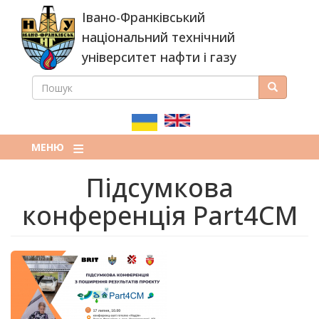
Перейти
Івано-Франківський
до
основного
національний технічний
вмісту
університет нафти і газу
ПОШУК
Пошук
ПОШУКОВА
ФОРМА
МЕНЮ
Підсумкова
конференція Part4CM