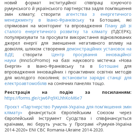
новий формат інституційної співпраці існуючого
румунського й українського партнерства задля пом’якшення
змін клімату; створити
агентства з енергетичного
менеджменту в Івано-Франківську
та Ботошані, які
спрямовані на моніторинг та впровадження
Плану дій зі
сталого енергетичного розвитку та клімату
(ПДСЕРК);
популяризувати та просувати використання відновлюваних
джерел енергії для зменшення негативного впливу на
довкілля, шляхом створення
демонстраційних установок на
ВДЕ
; створити
Центр просування інноваційної
науки
(InnoSciPromo) на базі наукового містечка «Нова
Енергія» в Івано-Франківську та в
Ботошані
для
впровадження інноваційних і проактивних освітніх методів
для молодого покоління;
встановити зарядні станції для
електроавтомобілів
на сонячних панелях тощо.
Реєстрація на подію за посиланням:
https://forms.gle/cjw6Pq9KLhhKoM6e7
Проєкт «Партнерство Румунія-Україна для пом'якшення змін
клімату»
фінансується Європейським Союзом через
Європейський Інструмент Сусідства і співфінансується
країнами, які беруть участь у Програмі «Румунія-Україна
2014-2020» ENI CBC Romania-Ukraine 2014-2020.