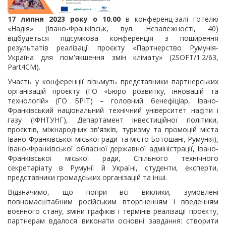
17 липня 2023 року о 10.00
в конференц-залі готелю
«Надія» (Івано-Франківськ, вул. Незалежності, 40)
відбудеться підсумкова конференція з поширення
результатів реалізації проєкту «Партнерство Румунія-
Україна для пом'якшення змін клімату» (2SOFT/1.2/63,
Part4CM).
Участь у конференції візьмуть представники партнерських
організацій проєкту (ГО «Бюро розвитку, інновацій та
технологій» (ГО БРІТ) – головний бенефіціар, Івано-
Франківський національний технічний університет нафти і
газу (ІФНТУНГ), Департамент інвестиційної політики,
проєктів, міжнародних зв'язків, туризму та промоцій міста
Івано-Франківської міської ради та місто Ботошані, Румунія),
Івано-Франківської обласної державної адміністрації, Івано-
Франківської міської ради, Спільного технічного
секретаріату в Румунії й Україні, студенти, експерти,
представники громадських організацій та інші.
Відзначимо, що попри всі виклики, зумовлені
повномасштабним російським вторгненням і введенням
воєнного стану, зміни графіків і термінів реалізації проєкту,
партнерам вдалося виконати основні завдання: створити