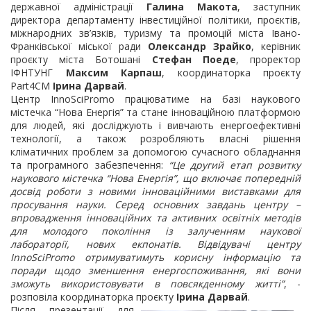
державної адміністрації
Галина Макота
, заступник
директора департаменту інвестиційної політики, проєктів,
міжнародних зв’язків, туризму та промоцій міста Івано-
Франківської міської ради
Олександр Зрайко
, керівник
проєкту міста Ботошані
Стефан Поеде
, проректор
ІФНТУНГ
Максим Карпаш
, координаторка проєкту
Part4CM
Ірина Дарвай
.
Центр InnoSciPromo працюватиме на базі наукового
містечка “Нова Енергія” та стане інноваційною платформою
для людей, які досліджують і вивчають енергоефективні
технології, а також розробляють власні рішення
кліматичних проблем за допомогою сучасного обладнання
та програмного забезпечення:
“Це другий етап розвитку
наукового містечка “Нова Енергія”, що включає попередній
досвід роботи з новими інноваційними виставками для
просування науки. Серед основних завдань центру –
впровадження інноваційних та активних освітніх методів
для молодого покоління із залученням наукової
лабораторії, нових екпонатів. Відвідувачі центру
InnoSciPromo отримуватимуть корисну інформацію та
поради щодо зменшення енергоспоживання, які вони
зможуть використовувати в повсякденному житті”
, -
розповіла координаторка проєкту
Ірина Дарвай
.
Після презентації для