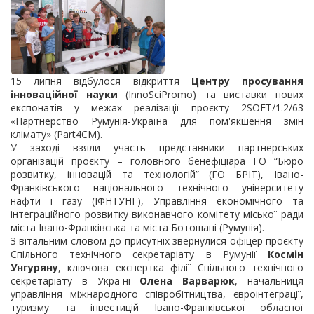
15 липня відбулося відкриття
Центру просування
інноваційної науки
(InnoSciPromo) та виставки нових
експонатів у межах реалізації проєкту 2SOFT/1.2/63
«Партнерство Румунія-Україна для пом'якшення змін
клімату» (Part4CM).
У заході взяли участь представники партнерських
організацій проєкту – головного бенефіціара ГО “Бюро
розвитку, інновацій та технологій” (ГО БРІТ), Івано-
Франківського національного технічного університету
нафти і газу (ІФНТУНГ), Управління економічного та
інтеграційного розвитку виконавчого комітету міської ради
міста Івано-Франківська та міста Ботошані (Румунія).
З вітальним словом до присутніх звернулися офіцер проєкту
Спільного технічного секретаріату в Румунії
Космін
Унгуряну
, ключова експертка філії Спільного технічного
секретаріату в Україні
Олена Варварюк
, начальниця
управління міжнародного співробітництва, євроінтеграції,
туризму та інвестицій Івано-Франківської обласної