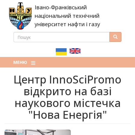
Перейти
Івано-Франківський
до
основного
національний технічний
вмісту
університет нафти і газу
ПОШУК
Пошук
ПОШУКОВА
ФОРМА
МЕНЮ
Центр InnoSciPromo
відкрито на базі
наукового містечка
"Нова Енергія"