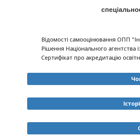
спеціальнос
Відомості самооцінювання ОПП "Інфор
Рішення Національного агентства із 
Сертифікат про акредитацію освітньо-
Чо
Істор