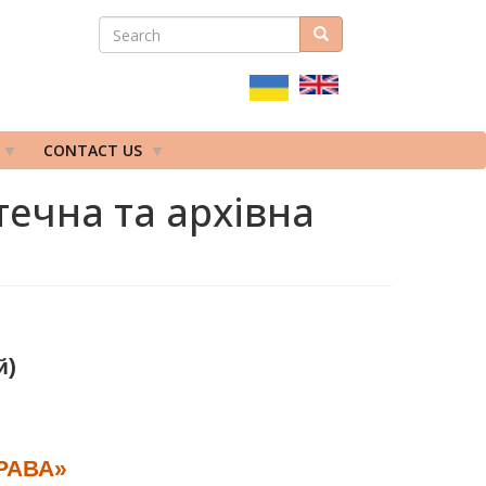
SEARCH
Search
ПОШУКОВА
ФОРМА
CONTACT US
течна та архівна
й)
РАВА»