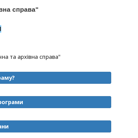
івна справа"
И
а та архівна справа"
раму?
програми
ани