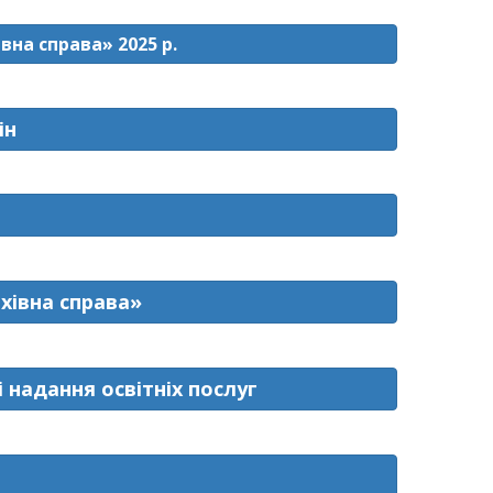
вна справа» 2025 р.
ін
хівна справа»
 надання освітніх послуг