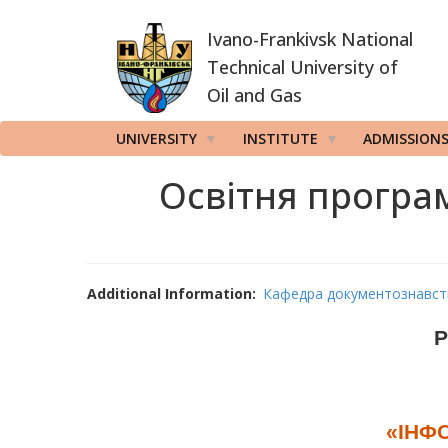
Skip
Ivano-Frankivsk National
to
main
Technical University of
content
Oil and Gas
UNIVERSITY
INSTITUTE
ADMISSION
Освітня програм
Additional Information
Кафедра документознавств
Р
«ІНФ