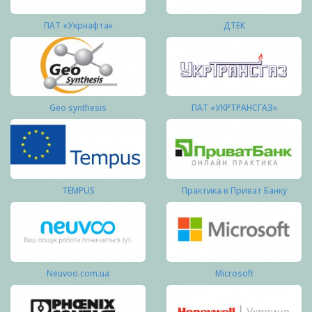
ПАТ «Укрнафта»
ДТЕК
Geo synthesis
ПАТ «УКРТРАНСГАЗ»
TEMPUS
Практика в Приват Банку
Neuvoo.com.ua
Microsoft