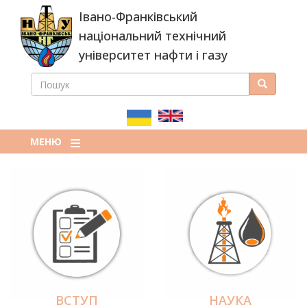
Перейти
Івано-Франківський
до
основного
національний технічний
вмісту
університет нафти і газу
ПОШУК
Пошук
ПОШУКОВА
ФОРМА
МЕНЮ
ВСТУП
НАУКА