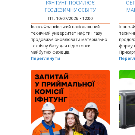
ІФНТУНГ ПОСИЛЮЄ
ОБ
ГЕОДЕЗИЧНУ ОСВІТУ
МА
СУЧАСНИМ ОБЛАДНАННЯМ
ПТ, 10/07/2026 - 12:00
Івано-Франківський національний
Івано-Ф
технічний університет нафти і газу
технічн
продовжує оновлювати матеріально-
продов
технічну базу для підготовки
формува
майбутніх фахівців.
Прикарп
Переглянути
міжнаро
Перегл