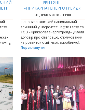
АСНИЙ
ІФНТУНГ І
МЕТР
«ПРИКАРПАТЕНЕРГОТРЕЙД»:
ОЄКТУ
ОСВІТА, ПРАКТИКА,
ЧТ, 09/07/2026 - 11:00
ЕНЕРГЕТИКА
ний
Івано-Франківський національний
 газу
технічний університет нафти і газу та
ТОВ «Прикарпатенерготрейд» уклали
межах
договір про співпрацю, спрямований
proving
на розвиток освітньої, виробничої,
ject
наукової та інноваційної взаємодії.
Переглянути
ся