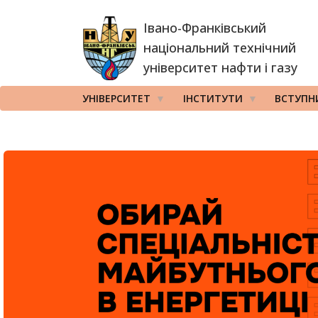
Перейти
Івано-Франківський
до
основного
національний технічний
вмісту
університет нафти і газу
УНІВЕРСИТЕТ
ІНСТИТУТИ
ВСТУПН