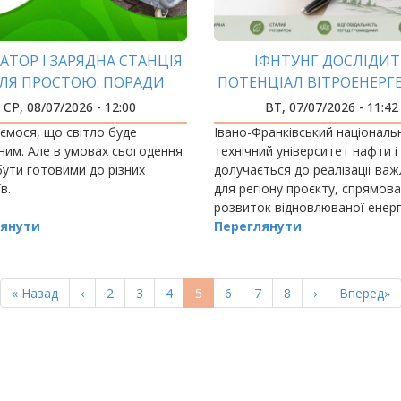
АТОР І ЗАРЯДНА СТАНЦІЯ
ІФНТУНГ ДОСЛІДИТ
СЛЯ ПРОСТОЮ: ПОРАДИ
ПОТЕНЦІАЛ ВІТРОЕНЕРГ
ЕКСПЕРТА ІФНТУНГ
ПРИКАРПАТТЯ
СР, 08/07/2026 - 12:00
ВТ, 07/07/2026 - 11:42
ємося, що світло буде
Івано-Франківський національ
ним. Але в умовах сьогодення
технічний університет нафти і
ути готовими до різних
долучається до реалізації ва
в.
для регіону проєкту, спрямов
розвиток відновлюваної енерг
янути
Переглянути
Перша
« Назад
Попередня
‹
Page
2
Page
3
Page
4
Поточна
5
Page
6
Page
7
Page
8
Наступна
›
Остання
Вперед»
сторінка
сторінка
сторінка
сторінка
сторінка