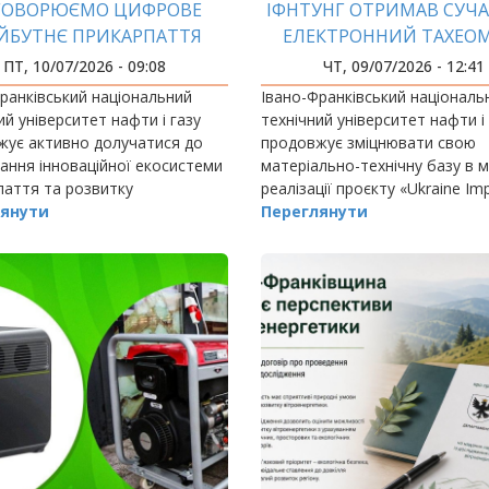
ГОВОРЮЄМО ЦИФРОВЕ
ІФНТУНГ ОТРИМАВ СУЧ
ЙБУТНЄ ПРИКАРПАТТЯ
ЕЛЕКТРОННИЙ ТАХЕО
LEICA TS07 У МЕЖАХ ПР
ПТ, 10/07/2026 - 09:08
ЧТ, 09/07/2026 - 12:41
UIHERP
ранківський національний
Івано-Франківський національ
ий університет нафти і газу
технічний університет нафти і
жує активно долучатися до
продовжує зміцнювати свою
ння інноваційної екосистеми
матеріально-технічну базу в 
аття та розвитку
реалізації проєкту «Ukraine Im
дної співпраці.
янути
Higher Education for Results Pro
Переглянути
(UIHERP)», який впроваджуєть
Міністерством…