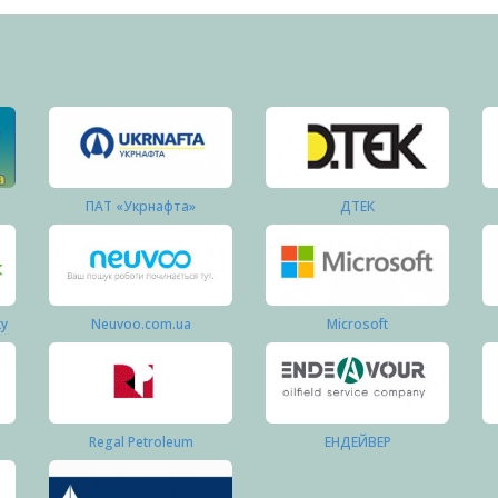
ПАТ «Укрнафта»
ДТЕК
ку
Neuvoo.com.ua
Microsoft
Regal Petroleum
ЕНДЕЙВЕР