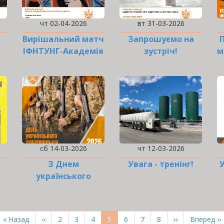
чт 02-04-2026
вт 31-03-2026
Вирішальний матч
Запрошуємо на
ІФНТУНГ-Академія
зустріч!
м
Говерла у…
сб 14-03-2026
чт 12-03-2026
З Днем
Увага - тренінг!
українського
добровольця!
з
Перша
« Назад
Попередня
‹‹
Page
2
Page
3
Page
4
Поточна
5
Page
6
Page
7
Page
8
Наступна
››
Остання
Вперед ››