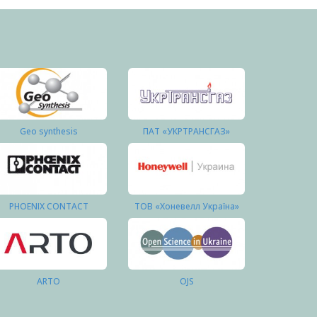
Geo synthesis
ПАТ «УКРТРАНСГАЗ»
PHOENIX CONTACT
ТОВ «Хоневелл Україна»
ARTO
OJS