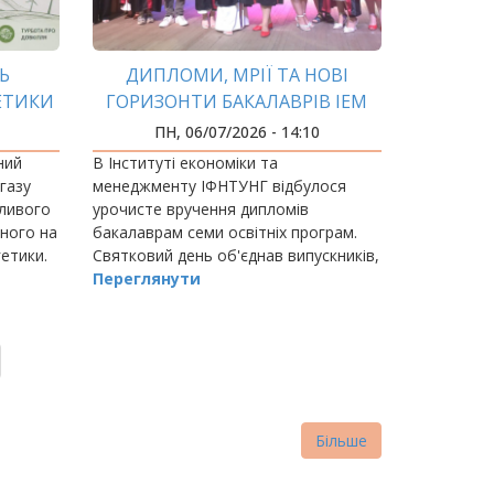
Ь
ДИПЛОМИ, МРІЇ ТА НОВІ
ЕТИКИ
ГОРИЗОНТИ БАКАЛАВРІВ ІЕМ
ПН, 06/07/2026 - 14:10
ний
В Інституті економіки та
 газу
менеджменту ІФНТУНГ відбулося
жливого
урочисте вручення дипломів
аного на
бакалаврам семи освітніх програм.
етики.
Святковий день об'єднав випускників,
викладачів і наставників, ставши
Переглянути
символом завершення важливого
етапу та початком нових…
Більше