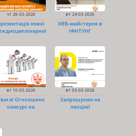
чт 26-03-2026
вт 24-03-2026
Презентація нової
WEB-майстерня в
іждисциплінарної
ІФНТУНГ
освітньої
програми…
вт 10-03-2026
вт 03-03-2026
Увага! Оголошено
Запрошуємо на
конкурс на
лекцію!
аміщення посади