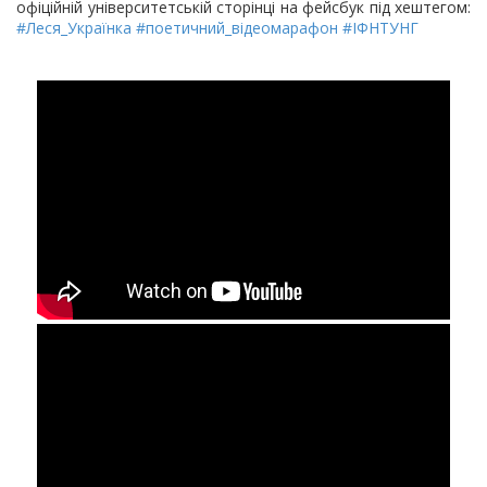
офіційній університетській сторінці на фейсбук під хештегом:
#Леся_Українка
#поетичний_відеомарафон
#ІФНТУНГ