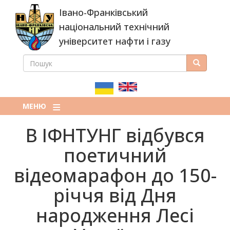
Перейти
Івано-Франківський
до
основного
національний технічний
вмісту
університет нафти і газу
ПОШУК
Пошук
ПОШУКОВА
ФОРМА
МЕНЮ
В ІФНТУНГ відбувся
поетичний
відеомарафон до 150-
річчя від Дня
народження Лесі