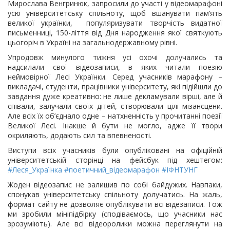
Мирослава Венгринюк, запросили до участі у відеомарафоні
усю університетську спільноту, щоб вшанувати пам’ять
великої українки, популяризувати творчість видатної
письменниці, 150-ліття від Дня народження якої святкують
цьогоріч в Україні на загальнодержавному рівні.
Упродовж минулого тижня усі охочі долучались та
надсилали свої відеозаписи, в яких читали поезію
неймовірної Лесі Українки. Серед учасників марафону –
викладачі, студенти, працівники університету, які підійшли до
завдання дуже креативно: не лише декламували вірші, але й
співали, залучали своїх дітей, створювали цілі мізансцени.
Але всіх їх об’єднало одне – натхненність у прочитанні поезії
Великої Лесі. Інакше й бути не могло, адже її твори
окриляють, додають сил та впевненості.
Виступи всіх учасників були опубліковані на офіційній
університетській сторінці на фейсбук під хештегом:
#Леся_Українка
#поетичний_відеомарафон
#ІФНТУНГ
Жоден відеозапис не залишив по собі байдужих. Навпаки,
спонукав університетську спільноту долучатись. На жаль,
формат сайту не дозволяє опублікувати всі відезаписи. Тож
ми зробили мініпідбірку (сподіваємось, що учасники нас
зрозуміють). Але всі відеоролики можна переглянути на