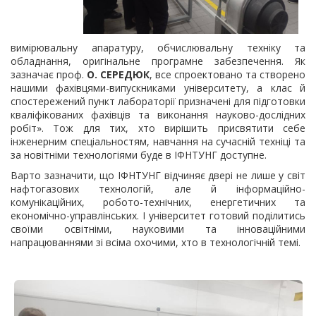
вимірювальну апаратуру, обчислювальну техніку та
обладнання, оригінальне програмне забезпечення. Як
зазначає проф.
О. СЕРЕДЮК
, все спроектовано та створено
нашими фахівцями-випускниками університету, а клас й
спостережений пункт лабораторії призначені для підготовки
кваліфікованих фахівців та виконання науково-дослідних
робіт». Тож для тих, хто вирішить присвятити себе
інженерним спеціальностям, навчання на сучасній техніці та
за новітніми технологіями буде в ІФНТУНГ доступне.
Варто зазначити, що ІФНТУНГ відчиняє двері не лише у світ
нафтогазових технологій, але й інформаційно-
комунікаційних, робото-технічних, енергетичних та
економічно-управлінських. І університет готовий поділитись
своїми освітніми, науковими та інноваційними
напрацюваннями зі всіма охочими, хто в технологічній темі.