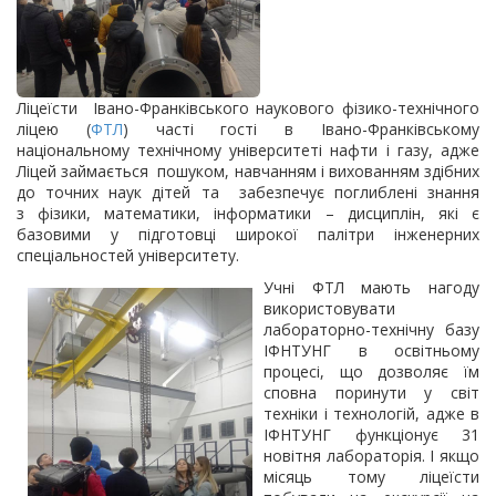
Ліцеїсти Івано-Франківського наукового фізико-технічного
ліцею (
ФТЛ
) часті гості в Івано-Франківському
національному технічному університеті нафти і газу, адже
Ліцей займається пошуком, навчанням і вихованням здібних
до точних наук дітей та забезпечує поглиблені знання
з фізики, математики, інформатики – дисциплін, які є
базовими у підготовці широкої палітри інженерних
спеціальностей університету.
Учні ФТЛ мають нагоду
використовувати
лабораторно-технічну базу
ІФНТУНГ в освітньому
процесі, що дозволяє їм
сповна поринути у світ
техніки і технологій, адже в
ІФНТУНГ функціонує 31
новітня лабораторія. І якщо
місяць тому ліцеїсти