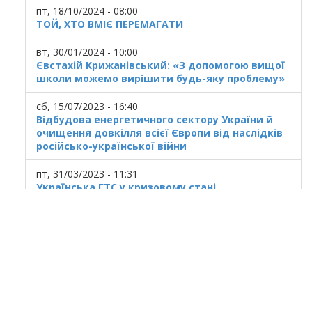
пт, 18/10/2024 - 08:00
ТОЙ, ХТО ВМІЄ ПЕРЕМАГАТИ
вт, 30/01/2024 - 10:00
Євстахій Крижанівський: «З допомогою вищої
школи можемо вирішити будь-яку проблему»
сб, 15/07/2023 - 16:40
Відбудова енергетичного сектору України й
очищення довкілля всієї Європи від наслідків
російсько-української війни
пт, 31/03/2023 - 11:31
Українська ГТС у кризовому стані
© 2025
Івано Франківський національний
технічний університет нафти і газу.
Усi права захищенi.
Україна, м. Івано-Франківськ, вул. Карпатська,
15.