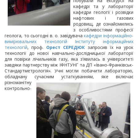
побували на екскурсії на
кафедрі та у лабораторії
кафедри геології і розвідки
нафтових і газових
родовищ, де ознайомились
з особливостями професії
геолога, то сьогодні в. о. завідувача
кафедри інформаційно-
вимірювальних технологій
Інституту інформаційних
технологій
, проф.
Орест СЕРЕДЮК
запросив їх на урок
технології до нової навчально-дослідницької лабораторії
для повірки лічильників газу, яка з’явилась в університеті
завдяки партнерству між ІФНТУНГ та ДП «Івано-Франківськ-
Стандартметрологія». Учні могли побачити лабораторію,
обладнану сучасним устаткуванням, яке
включає
різноманітну
контрольно-