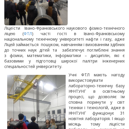
Ліцеїсти Івано-Франківського наукового фізико-технічного
ліцею (
ФТЛ
) часті гості в Івано-Франківському
національному технічному університеті нафти і газу, адже
Ліцей займається пошуком, навчанням і вихованням здібних
до точних наук дітей та забезпечує поглиблені знання
з фізики, математики, інформатики – дисциплін, які є
базовими у підготовці широкої палітри інженерних
спеціальностей університету.
Учні ФТЛ мають нагоду
використовувати
лабораторно-технічну базу
ІФНТУНГ в освітньому
процесі, що дозволяє їм
сповна поринути у світ
техніки і технологій, адже в
ІФНТУНГ функціонує 31
новітня лабораторія. І якщо
місяць тому ліцеїсти