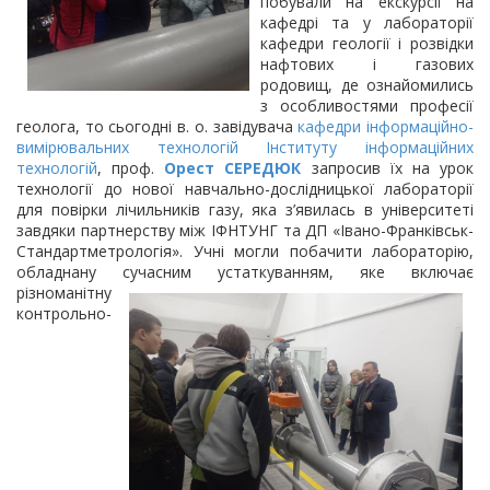
побували на екскурсії на
кафедрі та у лабораторії
кафедри геології і розвідки
нафтових і газових
родовищ, де ознайомились
з особливостями професії
геолога, то сьогодні в. о. завідувача
кафедри інформаційно-
вимірювальних технологій
Інституту інформаційних
технологій
, проф.
Орест СЕРЕДЮК
запросив їх на урок
технології до нової навчально-дослідницької лабораторії
для повірки лічильників газу, яка з’явилась в університеті
завдяки партнерству між ІФНТУНГ та ДП «Івано-Франківськ-
Стандартметрологія». Учні могли побачити лабораторію,
обладнану сучасним устаткуванням, яке
включає
різноманітну
контрольно-