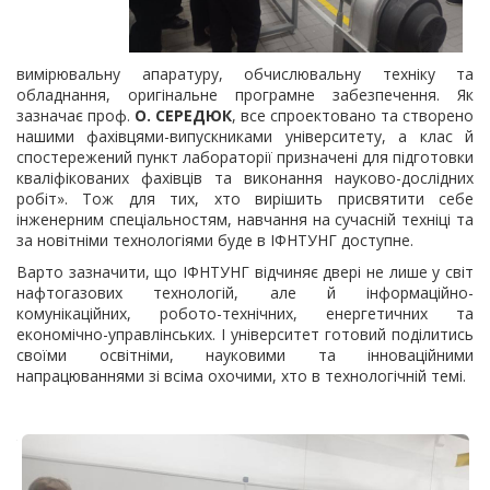
вимірювальну апаратуру, обчислювальну техніку та
обладнання, оригінальне програмне забезпечення. Як
зазначає проф.
О. СЕРЕДЮК
, все спроектовано та створено
нашими фахівцями-випускниками університету, а клас й
спостережений пункт лабораторії призначені для підготовки
кваліфікованих фахівців та виконання науково-дослідних
робіт». Тож для тих, хто вирішить присвятити себе
інженерним спеціальностям, навчання на сучасній техніці та
за новітніми технологіями буде в ІФНТУНГ доступне.
Варто зазначити, що ІФНТУНГ відчиняє двері не лише у світ
нафтогазових технологій, але й інформаційно-
комунікаційних, робото-технічних, енергетичних та
економічно-управлінських. І університет готовий поділитись
своїми освітніми, науковими та інноваційними
напрацюваннями зі всіма охочими, хто в технологічній темі.