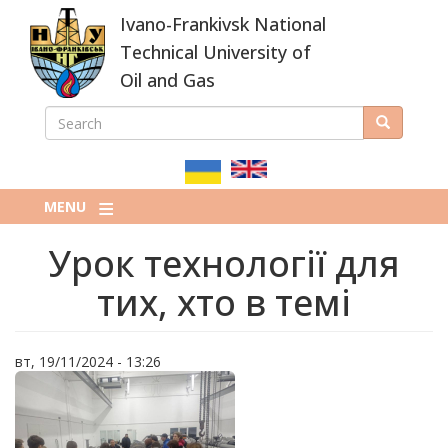
Skip
Ivano-Frankivsk National
to
main
Technical University of
content
Oil and Gas
SEARCH
Search
ПОШУКОВА
ФОРМА
MENU
Урок технології для
тих, хто в темі
вт, 19/11/2024 - 13:26