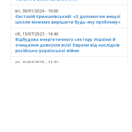
вт, 30/01/2024 - 10:00
Євстахій Крижанівський: «З допомогою вищої
школи можемо вирішити будь-яку проблему»
сб, 15/07/2023 - 16:40
Відбудова енергетичного сектору України й
очищення довкілля всієї Європи від наслідків
російсько-української війни
пт, 31/03/2023 - 11:31
Українська ГТС у кризовому стані
© 2020
Ivano Frankivsk National Technical
University of Oil and Gas
All rights reserved.
Ukraine, Ivano-Frankivsk, 15 Karpatska St.
At use of materials the reference to a site is
obligatory.