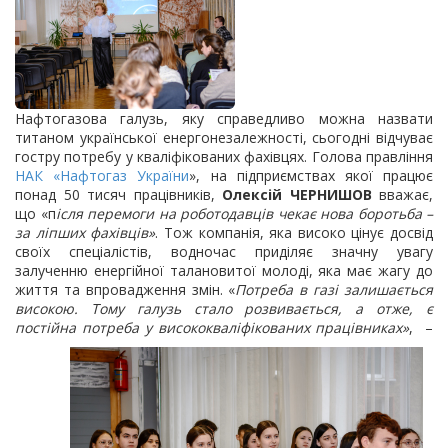
Нафтогазова галузь, яку справедливо можна назвати
титаном української енергонезалежності, сьогодні відчуває
гостру потребу у кваліфікованих фахівцях. Голова правління
НАК «Нафтогаз України
», на підприємствах якої працює
понад 50 тисяч працівників,
Олексій ЧЕРНИШОВ
вважає,
що «п
ісля перемоги на роботодавців чекає нова боротьба –
за ліпших фахівців»
. Тож компанія, яка високо цінує досвід
своїх спеціалістів, водночас приділяє значну увагу
залученню енергійної талановитої молоді, яка має жагу до
життя та впровадження змін. «
Потреба в газі залишається
високою. Тому галузь стало розвивається, а отже, є
постійна потреба у висококваліфікованих
працівниках»
, –