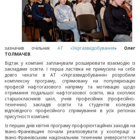
зазначив очільник
АТ «Укргазвидобування
»
Олег
ТОЛМАЧЕВ
.
Відтак у компанії запланували розширювати взаємодію із
закладами освіти. І перша ластівка не примусила на себе
довго чекати: в АТ «Укргазвидобування» розробили
комплексну програму, спрямовану на популяризацію
професій нафтогазового напряму та мотивацію щодо
отримання подальшої нафтогазової освіти, яка охоплює
старшокласників шкіл, учнів професійних (професійно-
технічних) закладів освіти та студентів коледжів
відповідного професійного спрямування в усіх регіонах
присутності компанії.
Із перших днів квітня програму профорієнтаційних заходів на
Івано-Франківщині почали реалізовувати у кооперації з
Івано-Франківським національним технічним університетом