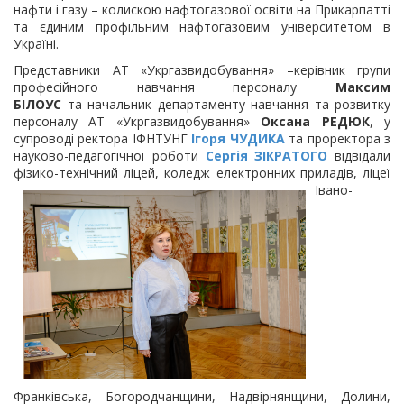
нафти і газу – колискою нафтогазової освіти на Прикарпатті
та єдиним профільним нафтогазовим університетом в
Україні.
Представники АТ «Укргазвидобування» –керівник групи
професійного навчання персоналу
Максим
БІЛОУС
та начальник департаменту навчання та розвитку
персоналу АТ «Укргазвидобування»
Оксана РЕДЮК
, у
супроводі ректора ІФНТУНГ
Ігоря ЧУДИКА
та проректора з
науково-педагогічної роботи
Сергія ЗІКРАТОГО
відвідали
фізико-технічний ліцей, коледж електронних
приладів, ліцеї
Івано-
Франківська, Богородчанщини, Надвірнянщини, Долини,