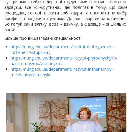
зустрічами стейкхолдерів зі студентами сьогодні нікого не
здивуєш, все ж «крутизна» ідеї полягає в тому, що саме
працедавці готові плекати собі кадри та впливати на вибір
професії, працюючи з учнями. Досвід – вартий запозичення!
Бо готуй сани влітку, воза – взимку, а фахівців – зі шкільної
лави!
Більше про вищезгадані спеціальності:
https://nung.edu.ua/department/institut-naftogazovoi-
inzhenerii/vstupniku
;
https://nung.edu.ua/department/instytut-pryrodnychykh-
nauk-i-turyzmu/vstupnyku
;
https://nung.edu.ua/department/instytut-inzhenernoyi-
mekhaniky/vstupnyku
.