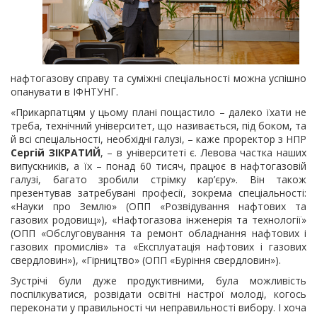
нафтогазову справу та суміжні спеціальності можна успішно
опанувати в ІФНТУНГ.
«Прикарпатцям у цьому плані пощастило – далеко їхати не
треба, технічний університет, що називається, під боком, та
й всі спеціальності, необхідні галузі, – каже проректор з НПР
Сергій ЗІКРАТИЙ
, – в університеті є. Левова частка наших
випускників, а їх – понад 60 тисяч, працює в нафтогазовій
галузі, багато зробили стрімку кар’єру». Він також
презентував затребувані професії, зокрема спеціальності:
«Науки про Землю» (ОПП «Розвідування нафтових та
газових родовищ»), «Нафтогазова інженерія та технології»
(ОПП «Обслуговування та ремонт обладнання нафтових і
газових промислів» та «Експлуатація нафтових і газових
свердловин»), «Гірництво» (ОПП «Буріння свердловин»).
Зустрічі були дуже продуктивними, була можливість
поспілкуватися, розвідати освітні настрої молоді, когось
переконати у правильності чи неправильності вибору. І хоча