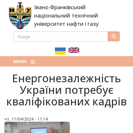
Перейти
Івано-Франківський
до
основного
національний технічний
вмісту
університет нафти і газу
ПОШУК
Пошук
ПОШУКОВА
ФОРМА
МЕНЮ
Енергонезалежність
України потребує
кваліфікованих кадрів
чт, 11/04/2024 - 11:14