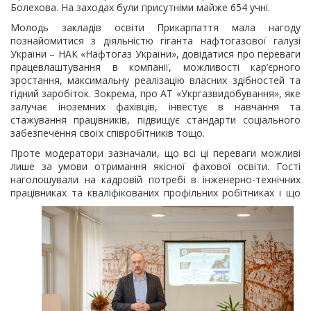
Болехова. На заходах були присутніми майже 654 учні.
Молодь закладів освіти Прикарпаття мала нагоду
познайомитися з діяльністю гіганта нафтогазової галузі
України – НАК «Нафтогаз України», довідатися про переваги
працевлаштування в компанії, можливості кар’єрного
зростання, максимальну реалізацію власних здібностей та
гідний заробіток. Зокрема, про АТ «Укргазвидобування», яке
залучає іноземних фахівців, інвестує в навчання та
стажування працівників, підвищує стандарти соціального
забезпечення своїх співробітників тощо.
Проте модератори зазначали, що всі ці переваги можливі
лише за умови отримання якісної фахової освіти. Гості
наголошували на кадровій потребі в інженерно-технічних
працівниках та кваліфікованих профільних робітниках і що