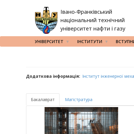
Перейти
Івано-Франківський
до
основного
національний технічний
вмісту
університет нафти і газу
УНІВЕРСИТЕТ
ІНСТИТУТИ
ВСТУПН
Додаткова інформація
Інститут інженерної мех
Бакалаврат
Магістратура